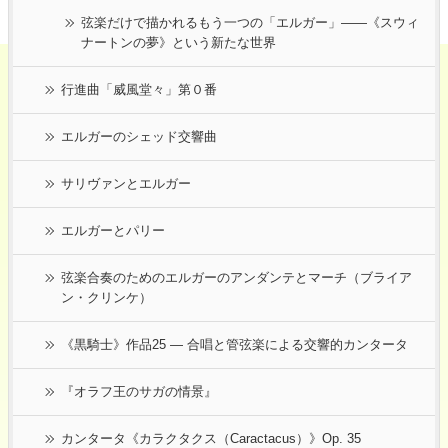
弦楽だけで描かれるもう一つの「エルガー」――《スウィ
ナートンの夢》という新たな世界
行進曲「威風堂々」第０番
エルガーのシェッド交響曲
サリヴァンとエルガー
エルガーとパリー
弦楽合奏のためのエルガーのアンダンテとマーチ（ブライア
ン・クリンケ）
《黒騎士》作品25 ― 合唱と管弦楽による交響的カンタータ
『オラフ王のサガの情景』
カンタータ《カラクタクス（Caractacus）》Op. 35