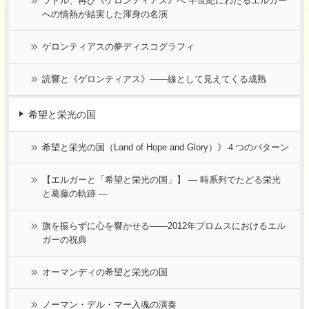
ラトル、再び《ゲロンティアス》へ 半世紀にわたるエルガー
への情熱が結実した渾身の名演
ゲロンティアスの夢ディスコグラフィ
読響と《ゲロンティアス》——線として見えてくる成熟
希望と栄光の国
希望と栄光の国（Land of Hope and Glory）》４つのパターン
【エルガーと「希望と栄光の国」】 ― 時系列でたどる栄光
と葛藤の軌跡 ―
旗を振らずに心を響かせる――2012年プロムスにおけるエル
ガーの祝典
オーマンディの希望と栄光の国
ノーマン・デル・マー入魂の演奏