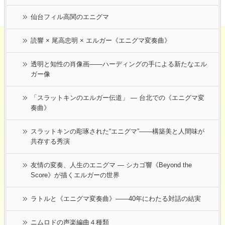
仙台フィル高関のエニグマ
読響 × 尾高忠明 × エルガー《エニグマ変奏曲》
透明と知性の肖像画――ハーディングの手による新たなエル
ガー像
「スラットキンのエルガー伝道」 ― 台北での《エニグマ変
奏曲》
スラットキンの彫琢された“エニグマ”——構築美と人間味が
共存する秀演
友情の変奏、人生のエニグマ ― シカゴ響《Beyond the
Score》が描くエルガーの世界
ラトルと《エニグマ変奏曲》――40年にわたる対話の結実
ニムロドの声楽編曲４種類