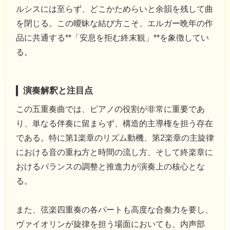
ルシスには至らず、どこかためらいと余韻を残して曲
を閉じる。この曖昧な結び方こそ、エルガー晩年の作
品に共通する**「安息を拒む終末観」**を象徴してい
る。
演奏解釈と注目点
この五重奏曲では、ピアノの役割が非常に重要であ
り、単なる伴奏に留まらず、構造的主導権を担う存在
である。特に第1楽章のリズム動機、第2楽章の主旋律
における音の重ね方と時間の流し方、そして終楽章に
おけるバランスの調整と推進力が演奏上の核心とな
る。
また、弦楽四重奏の各パートも高度な合奏力を要し、
ヴァイオリンが旋律を担う場面においても、内声部