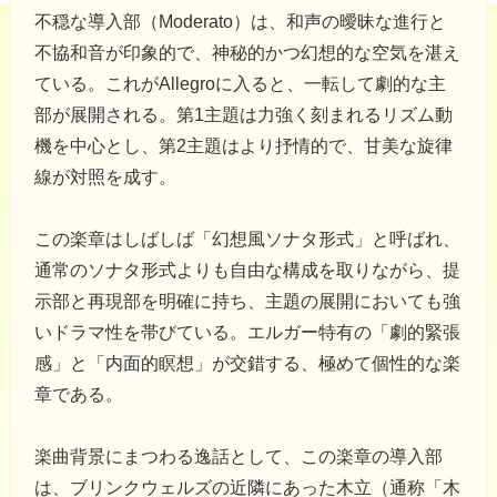
不穏な導入部（Moderato）は、和声の曖昧な進行と
不協和音が印象的で、神秘的かつ幻想的な空気を湛え
ている。これがAllegroに入ると、一転して劇的な主
部が展開される。第1主題は力強く刻まれるリズム動
機を中心とし、第2主題はより抒情的で、甘美な旋律
線が対照を成す。
この楽章はしばしば「幻想風ソナタ形式」と呼ばれ、
通常のソナタ形式よりも自由な構成を取りながら、提
示部と再現部を明確に持ち、主題の展開においても強
いドラマ性を帯びている。エルガー特有の「劇的緊張
感」と「内面的瞑想」が交錯する、極めて個性的な楽
章である。
楽曲背景にまつわる逸話として、この楽章の導入部
は、ブリンクウェルズの近隣にあった木立（通称「木