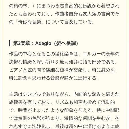
の精の林」）にまつわる超自然的な伝説から着想され
たとも言われており、作曲者自身も友人宛の書簡でそ
の「奇妙な音楽」について言及している。
第2楽章：Adagio（嬰ヘ長調）
作品の中心となるこの緩徐楽章は、エルガーの晩年の
沈鬱な情緒と深い祈りを最も雄弁に語る部分である。
ピアノと弦の間で繊細な旋律が交錯し、時に慰めを、
時に諦念を思わせる音楽が静かに進行する。
主題はシンプルでありながら、内面的な深みを湛えた
旋律美を有しており、リズムも和声も極めて流動的
で、時間が止まったような印象を与える。特に中間部
では短調の色彩が強まり、激情的な瞬間を生むが、そ
れもすぐに沈静化し、最後は霧の中に溶けるように終