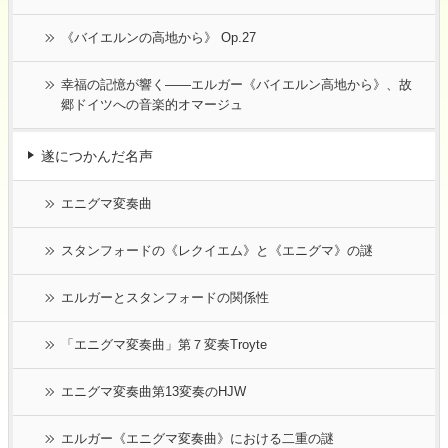
《バイエルンの高地から》 Op.27
幸福の記憶が響く――エルガー《バイエルン高地から》、故
郷ドイツへの音楽的オマージュ
遂につかんだ名声
エニグマ変奏曲
スタンフォードの《レクイエム》と《エニグマ》の謎
エルガーとスタンフォードの関係性
「エニグマ変奏曲」第７変奏Troyte
エニグマ変奏曲第13変奏のHJW
エルガー《エニグマ変奏曲》における二重の謎