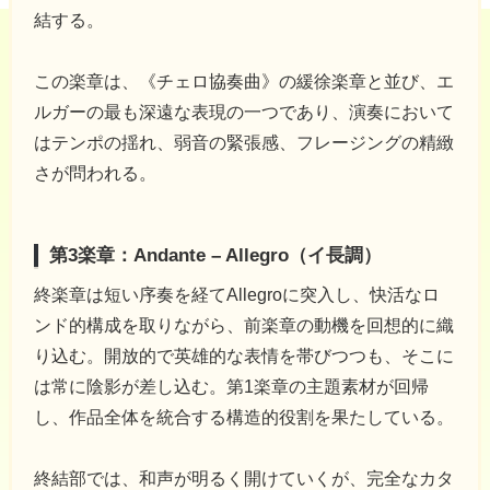
結する。
この楽章は、《チェロ協奏曲》の緩徐楽章と並び、エ
ルガーの最も深遠な表現の一つであり、演奏において
はテンポの揺れ、弱音の緊張感、フレージングの精緻
さが問われる。
第3楽章：Andante – Allegro（イ長調）
終楽章は短い序奏を経てAllegroに突入し、快活なロ
ンド的構成を取りながら、前楽章の動機を回想的に織
り込む。開放的で英雄的な表情を帯びつつも、そこに
は常に陰影が差し込む。第1楽章の主題素材が回帰
し、作品全体を統合する構造的役割を果たしている。
終結部では、和声が明るく開けていくが、完全なカタ