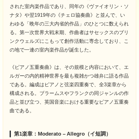
された室内楽作品であり、同年の《ヴァイオリン・ソ
ナタ》や翌1919年の《チェロ協奏曲》と並んで、い
わゆる「晩年の三大内省的作品」のひとつに数えられ
る。第一次世界大戦末期、作曲者はサセックスのブリ
ンクウェルズにこもって創作活動に専念しており、こ
の地で一連の室内楽作品が誕生した。
《ピアノ五重奏曲》は、その規模と内容において、エ
ルガーの内的精神世界を最も複雑かつ雄弁に語る作品
である。編成はピアノと弦楽四重奏で、全3楽章から
構成される。ブラームスやフランクの同ジャンルの作
品と並び立つ、英国音楽における重要なピアノ五重奏
曲である。
第1楽章：Moderato – Allegro（イ短調）