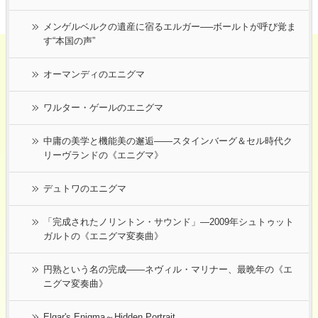
メンゲルベルクの遺産に宿るエルガー──ボールトが呼び覚ま
す“本国の声”
オーマンディのエニグマ
ワルター・ゲールのエニグマ
中庸の美学と機能美の邂逅――スタインバーグ＆セル時代ク
リーヴランドの《エニグマ》
デュトワのエニグマ
「完成されたノリントン・サウンド」―2009年シュトゥット
ガルトの《エニグマ変奏曲》
円熟という名の完成――ネヴィル・マリナー、最晩年の《エ
ニグマ変奏曲》
Elgar's Enigma～Hidden Portrait