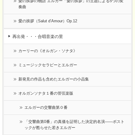
愛の挨拶の物語 エルガー「愛の挨拶」の主題による5つの変
奏曲
愛の挨拶（Salut d’Amour）Op.12
再出発・・・合唱音楽の里
カーリーの《オルガン・ソナタ》
ミュージックセラピーとエルガー
新発見の作品も含めたエルガーの小品集
オルガンソナタ１番の管弦楽版
エルガーの交響曲第０番
「交響曲第0番」の真価を証明した決定的名演――ボスト
ックが甦らせた若きエルガー