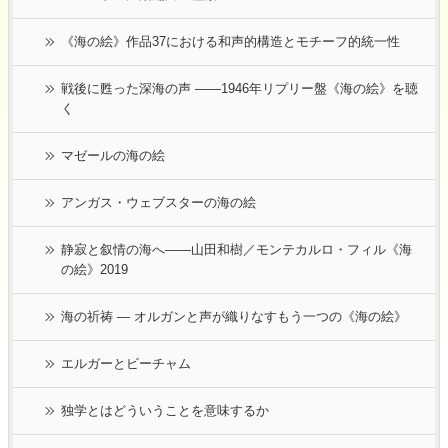
《海の絵》作品37における和声的構造とモチーフ的統一性
戦後に甦った深海の声 ――1946年リプリー盤《海の絵》を聴
く
マゼールの海の絵
アンガス・ウェブスターの海の絵
静寂と叙情の海へ――山田和樹／モンテカルロ・フィル《海
の絵》2019
海の祈祷 ― オルガンと声が織りなすもう一つの《海の絵》
エルガーとビーチャム
独学とはどういうことを意味するか