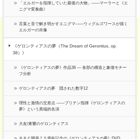
「エルガーを指揮していた最後の大物」――マーラーと《エ
ニグマ変奏曲》
言葉と音で解き明かすエニグマ――ウィグルズワースが描く
エルガーの肖像
《ゲロンティアスの夢（The Dream of Gerontius, op.
38）》
《ゲロンティアスの夢》作品38 ― 各部の構造と象徴モチー
フ分析
ゲロンティアスの夢 隠された数字12
理性と激情の交差点 ――ブリテン指揮《ゲロンティアスの
夢》という異端的名演
大友/東響のゲロンティアス
ＢＢＣ開局７５周年記念の《ゲロンティアスの夢》DVD