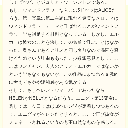
してピッパことジュリア・ワーシントンである。
もし、ウィンドフラワーならこの5ドッツはALICEだ
ろう。第一楽章の第二主題に現れる優美なメロディは
ウィンドフラワーテーマと呼ばれることがウィンドフ
ラワー説を補足する材料となっている。しかし、エル
ガーは彼女のことを決してこの名前で呼ぶことはなか
った。奥さんであるアリスと同じ名前なので混同を避
けるためという理由もあった。少数派意見として、こ
こはワンチャン、夫人のアリス・エルガーではないか
という説もなくもないが、この作品にまつわる文脈的
に考えてもやや違和感がある気がする。
そして、もしヘレン・ウィーバーであったなら
HELENかNELLYとなるだろう。エニグマ第13変奏に
関しては、今日ではほぼヘレン説が定着しつつあるの
で、エニグマがヘレンだとすると、ここで再び彼女が
ノミネートされるというのも不自然なものを感じる。