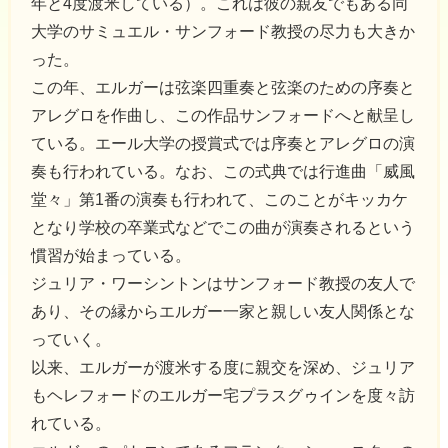
年と4度渡米している）。これは彼の親友でもある同
大学のサミュエル・サンフォード教授の尽力も大きか
った。
この年、エルガーは弦楽四重奏と弦楽のための序奏と
アレグロを作曲し、この作品サンフォードへと献呈し
ている。エール大学の授賞式では序奏とアレグロの演
奏も行われている。なお、この式典では行進曲「威風
堂々」第1番の演奏も行われて、このことがキッカケ
となり学校の卒業式などでこの曲が演奏されるという
慣習が始まっている。
ジュリア・ワーシントンはサンフォード教授の友人で
あり、その縁からエルガー一家と親しい友人関係とな
っていく。
以来、エルガーが渡米する度に親交を深め、ジュリア
もヘレフォードのエルガー宅プラスグゥインを度々訪
れている。