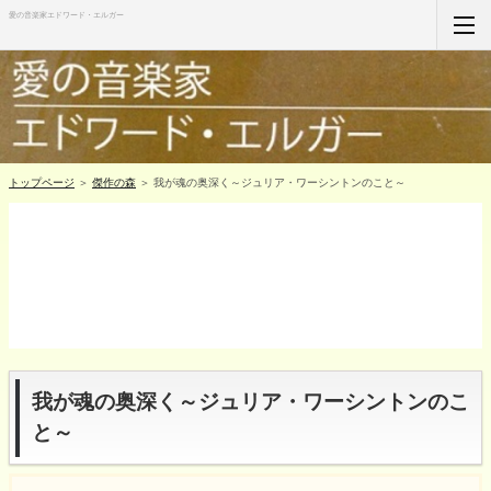
愛の音楽家エドワード・エルガー
ホーム
RSS購読
サイトマップ
トップページ
＞
傑作の森
＞ 我が魂の奥深く～ジュリア・ワーシントンのこと～
我が魂の奥深く～ジュリア・ワーシントンのこ
と～