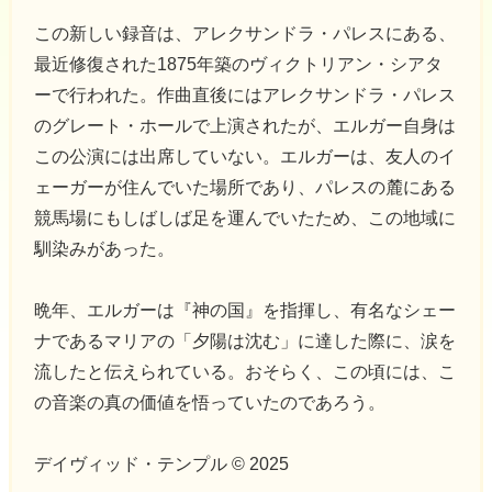
この新しい録音は、アレクサンドラ・パレスにある、
最近修復された1875年築のヴィクトリアン・シアタ
ーで行われた。作曲直後にはアレクサンドラ・パレス
のグレート・ホールで上演されたが、エルガー自身は
この公演には出席していない。エルガーは、友人のイ
ェーガーが住んでいた場所であり、パレスの麓にある
競馬場にもしばしば足を運んでいたため、この地域に
馴染みがあった。
晩年、エルガーは『神の国』を指揮し、有名なシェー
ナであるマリアの「夕陽は沈む」に達した際に、涙を
流したと伝えられている。おそらく、この頃には、こ
の音楽の真の価値を悟っていたのであろう。
デイヴィッド・テンプル © 2025