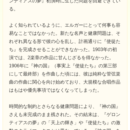
ンティアスの夢』初演時に生じた問題を回避できてい
る。
よく知られているように、エルガーにとって何事も容
易なことではなかった。新たな名声と健康問題は、そ
れぞれ異なる形で彼の心を乱し、計画通りに『使徒た
ち』を完成させることができなかった。1903年の初
演では、2楽章の作品に甘んじざるを得なかった。
1906年に『神の国』（事実上『使徒たち』の第三部
にして最終部）を作曲した頃には、彼は純粋な管弦楽
曲の作曲に関心を向け始めており、大規模な合唱作品
はもはや優先事項ではなくなってしまった。
時間的な制約とさらなる健康問題により、『神の国』
さえも未完成のまま残された。その結末は、『ゲロン
ティアスの夢』の「天上の輝き」や『使徒たち』の激