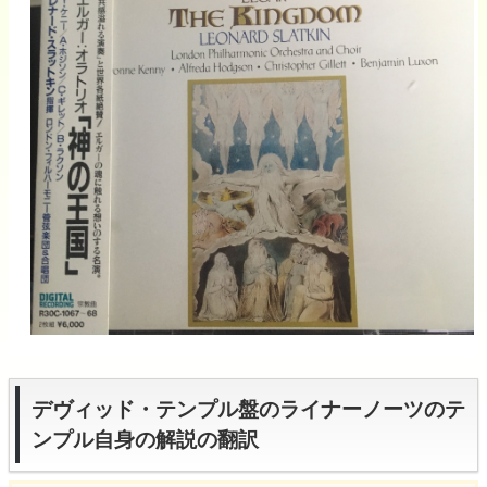
デヴィッド・テンプル盤のライナーノーツのテ
ンプル自身の解説の翻訳