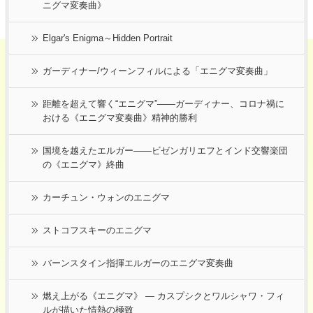
ニグマ変奏曲》
Elgar's Enigma～Hidden Portrait
ガーディナー/ウィーンフィルによる「エニグマ変奏曲」
距離を超えて響く“エニグマ”――ガーディナー、コロナ禍に
おける《エニグマ変奏曲》精神的勝利
国境を越えたエルガー――ビゼンガリエフとインド交響楽団
の《エニグマ》終曲
カーチュン・ウォンのエニグマ
ストコフスキーのエニグマ
バーンスタイン指揮エルガーのエニグマ変奏曲
燃え上がる《エニグマ》 ― カスプシクとワルシャワ・フィ
ルが描いた情熱の極致