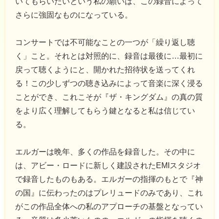
いてもらいたいという私の願いは、この録音によって
さらに強固なものになっている。
コンサートでは不可能なことの一つが「繰り返し聴
く」こと。それとは対照的に、録音は最後に…最初に
戻って聴くようにと、開かれた招待状を送ってくれ
る！この少しずつの聴き込みによって音楽に深く浸る
ことができ、これこそが『ザ・キングダム』の真の質
をより広く理解してもらう鍵となると私は信じてい
る。
エルガーは晩年、多くの作品を録音した。その中に
は、アビー・ロードに新しく建設されたEMIスタジオ
で録音したものもある。エルガーの指揮のもとで『神
の国』に伝わったのはプレリュードのみであり、これ
がこの作品全体への私のアプローチの基盤となってい