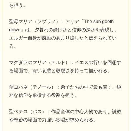
を担う。
聖母マリア（ソプラノ）：アリア「The sun goeth
down」は、夕暮れの静けさと信仰の深さを表現し、
エルガー自身が感動のあまり涙したと伝えられてい
る。
マグダラのマリア（アルト）：イエスの行いを回想す
る場面で、深い哀愁と敬虔さを持って描かれる。
聖ヨハネ（テノール）：弟子たちの中で最も若く、純
粋な信仰を象徴する役割を担う。
聖ペテロ（バス）：作品全体の中心人物であり、説教
や奇跡の場面で力強い歌唱が求められる。