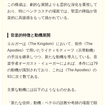
この構成は、劇的な展開よりも霊的な深化を重視して
おり、特にペンテコステの場面では、聖霊の降臨が音
楽的に高揚感をもって描かれている。
音楽的特徴と動機展開
エルガーは《The Kingdom》において、前作《The
Apostles》で用いたライティモティーフ（示導動機）
の手法を継承しつつ、新たな動機を導入している。音
楽学者オーガスト・イェーガーによれば、本作には79
の動機が識別されており、これは《The Apostles》の
92に次ぐ数である。
主要な動機には以下のようなものがある。
「新たな信仰」動機：ペテロの説教や奇跡の場面で顕