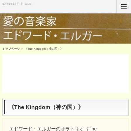
愛の音楽家エドワード・エルガー
ホーム
RSS購読
サイトマップ
トップページ
＞ 《The Kingdom（神の国）》
《The Kingdom（神の国）》
エドワード・エルガーのオラトリオ《The