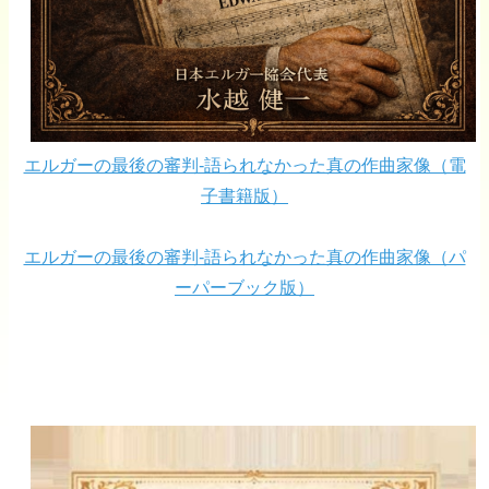
エルガーの最後の審判-語られなかった真の作曲家像（電
子書籍版）
エルガーの最後の審判-語られなかった真の作曲家像（パ
ーパーブック版）