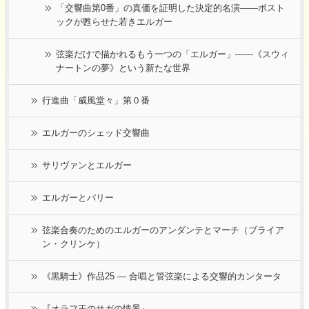
「交響曲第0番」の真価を証明した決定的名演――ボスト
ックが甦らせた若きエルガー
弦楽だけで描かれるもう一つの「エルガー」――《スウィ
ナートンの夢》という新たな世界
行進曲「威風堂々」第０番
エルガーのシェッド交響曲
サリヴァンとエルガー
エルガーとパリー
弦楽合奏のためのエルガーのアンダンテとマーチ（ブライア
ン・クリンケ）
《黒騎士》作品25 ― 合唱と管弦楽による交響的カンタータ
『オラフ王のサガの情景』