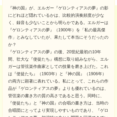
『神の国』が、エルガー『ゲロンティアスの夢』の影
にどれほど隠れているかは、比較的演奏頻度が少な
く、録音も少ないことから明らかである。エルガーは
『ゲロンティアスの夢』（1900年）を「私の最高傑
作」とみなしていたが、果たして本当にそうだったの
か？
『ゲロンティアスの夢』の後、20世紀最初の10年
間、壮大な『使徒たち』構想に取り組みながら、エル
ガーは管弦楽作曲家としての技量を磨き上げた。これ
は『使徒たち』（1903年）と『神の国』（1906年）
の両方に顕著に表れている。私にとって、これらの作
品が『ゲロンティアスの夢』よりも優れているのは、
管弦楽の書き方の質の高さであると思う。同時に、
『使徒たち』と『神の国』の合唱の書き方は、当時の
合唱団にとってより実現しやすいものであり、『ゲロ