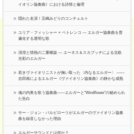
イオリン協奏曲》における詩情と倫理
隠れた名演！五嶋みどりのコンチェルト
ユリア・フィッシャー × ペトレンコ ― エルガー協奏曲を普
遍化する透明な歌
清澄と情熱の二重螺旋 ― エーネス＆スカプッチによる北欧
光彩のエルガー
若きヴァイオリニストが掬い取った〈内なるエルガー〉 ――
吉田南によるエルガー《ヴァイオリン協奏曲》の静かな成熟
魂の内奥を歌う協奏曲――エルガーと“Windflower”の秘められ
た告白
サー・ジョン・バルビローリがエルガーのヴァイオリン協奏
曲を録音しなかった理由
エルガーサウンドとは何か？