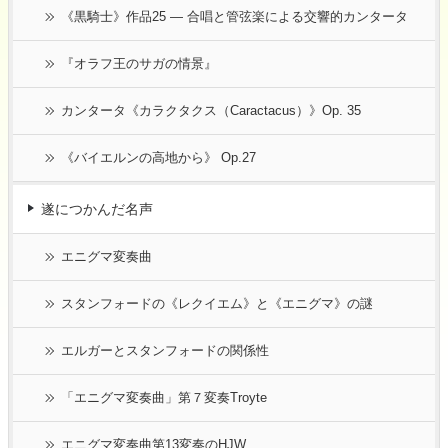
《黒騎士》作品25 ― 合唱と管弦楽による交響的カンタータ
『オラフ王のサガの情景』
カンタータ《カラクタクス（Caractacus）》Op. 35
《バイエルンの高地から》 Op.27
遂につかんだ名声
エニグマ変奏曲
スタンフォードの《レクイエム》と《エニグマ》の謎
エルガーとスタンフォードの関係性
「エニグマ変奏曲」第７変奏Troyte
エニグマ変奏曲第13変奏のHJW