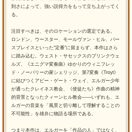
到さによって、強い説得力をもって立ち上がってく
る。
注目すべきは、そのロケーションの選定である。
ロンドン、ウースター、モールヴァン・ヒル、バー
スプレイスといった“定番”に留まらず、本作はさら
に踏み込む。ウェスト・サセックスのブリンクウェ
ルズ、《エニグマ変奏曲》ゆかりのウィニフレッ
ド・ノーバリーの家シェリッジ、第7変奏《Troyt》
に結びつくアビー・ゲート・ウェイ、エルガー少年
が通ったクレイネス教会、《使徒たち》作曲の精神
的背景となったクィーンヒル教会――いずれも、エ
ルガーの音楽を「風景と切り離して理解することの
不可能性」を雄弁に物語る場所である。
つまり本作は、エルガーを「作品の人」ではなく、