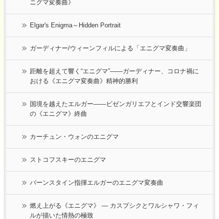
ニグマ変奏曲》
Elgar's Enigma～Hidden Portrait
ガーディナー/ウィーンフィルによる「エニグマ変奏曲」
距離を超えて響く“エニグマ”――ガーディナー、コロナ禍に
おける《エニグマ変奏曲》精神的勝利
国境を越えたエルガー――ビゼンガリエフとインド交響楽団
の《エニグマ》終曲
カーチュン・ウォンのエニグマ
ストコフスキーのエニグマ
バーンスタイン指揮エルガーのエニグマ変奏曲
燃え上がる《エニグマ》 ― カスプシクとワルシャワ・フィ
ルが描いた情熱の極致