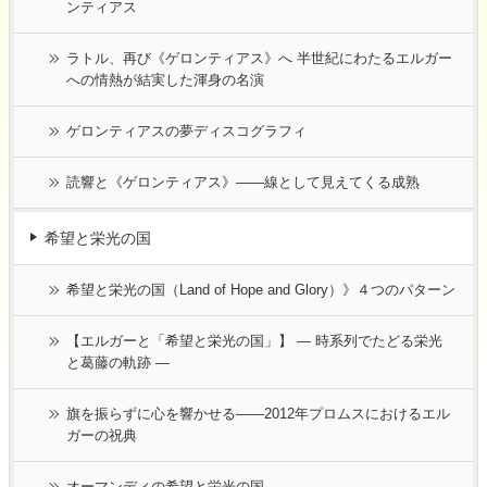
ンティアス
ラトル、再び《ゲロンティアス》へ 半世紀にわたるエルガー
への情熱が結実した渾身の名演
ゲロンティアスの夢ディスコグラフィ
読響と《ゲロンティアス》——線として見えてくる成熟
希望と栄光の国
希望と栄光の国（Land of Hope and Glory）》４つのパターン
【エルガーと「希望と栄光の国」】 ― 時系列でたどる栄光
と葛藤の軌跡 ―
旗を振らずに心を響かせる――2012年プロムスにおけるエル
ガーの祝典
オーマンディの希望と栄光の国