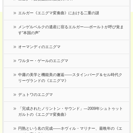
エルガー《エニグマ変奏曲》における二重の謎
メンゲルベルクの遺産に宿るエルガー──ボールトが呼び覚ま
す“本国の声”
オーマンディのエニグマ
ワルター・ゲールのエニグマ
中庸の美学と機能美の邂逅――スタインバーグ＆セル時代ク
リーヴランドの《エニグマ》
デュトワのエニグマ
「完成されたノリントン・サウンド」―2009年シュトゥット
ガルトの《エニグマ変奏曲》
円熟という名の完成――ネヴィル・マリナー、最晩年の《エ