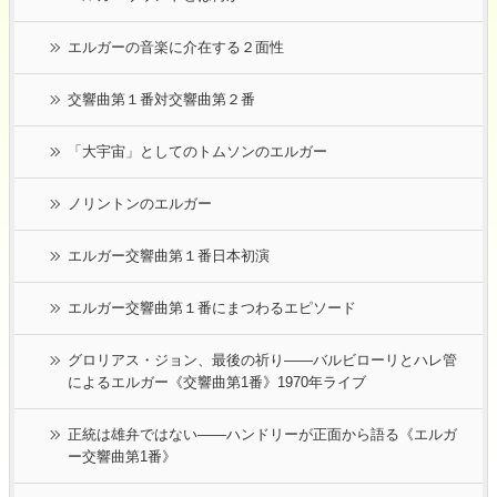
エルガーの音楽に介在する２面性
交響曲第１番対交響曲第２番
「大宇宙」としてのトムソンのエルガー
ノリントンのエルガー
エルガー交響曲第１番日本初演
エルガー交響曲第１番にまつわるエピソード
グロリアス・ジョン、最後の祈り――バルビローリとハレ管
によるエルガー《交響曲第1番》1970年ライブ
正統は雄弁ではない――ハンドリーが正面から語る《エルガ
ー交響曲第1番》