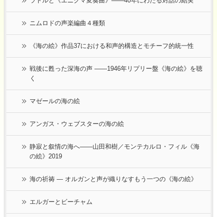
ラトルと《エニグマ変奏曲》――40年にわたる対話の結実
ニムロドの声楽編曲４種類
《海の絵》作品37における和声的構造とモチーフ的統一性
戦後に甦った深海の声 ――1946年リプリー盤《海の絵》を聴
く
マゼールの海の絵
アンガス・ウェブスターの海の絵
静寂と叙情の海へ――山田和樹／モンテカルロ・フィル《海
の絵》2019
海の祈祷 ― オルガンと声が織りなすもう一つの《海の絵》
エルガーとビーチャム