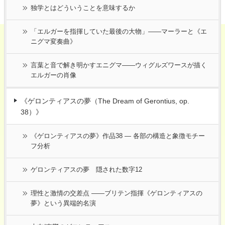
独学とはどういうことを意味するか
「エルガーを指揮していた最後の大物」――マーラーと《エ
ニグマ変奏曲》
言葉と音で解き明かすエニグマ――ウィグルズワースが描く
エルガーの肖像
《ゲロンティアスの夢（The Dream of Gerontius, op.
38）》
《ゲロンティアスの夢》作品38 ― 各部の構造と象徴モチー
フ分析
ゲロンティアスの夢 隠された数字12
理性と激情の交差点 ――ブリテン指揮《ゲロンティアスの
夢》という異端的名演