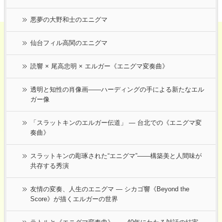
悪夢の大野和士のエニグマ
仙台フィル高関のエニグマ
読響 × 尾高忠明 × エルガー《エニグマ変奏曲》
透明と知性の肖像画――ハーディングの手による新たなエル
ガー像
「スラットキンのエルガー伝道」 ― 台北での《エニグマ変
奏曲》
スラットキンの彫琢された“エニグマ”——構築美と人間味が
共存する秀演
友情の変奏、人生のエニグマ ― シカゴ響《Beyond the
Score》が描くエルガーの世界