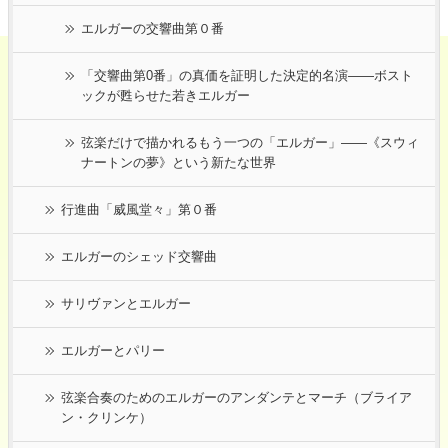
エルガーの交響曲第０番
「交響曲第0番」の真価を証明した決定的名演――ボスト
ックが甦らせた若きエルガー
弦楽だけで描かれるもう一つの「エルガー」――《スウィ
ナートンの夢》という新たな世界
行進曲「威風堂々」第０番
エルガーのシェッド交響曲
サリヴァンとエルガー
エルガーとパリー
弦楽合奏のためのエルガーのアンダンテとマーチ（ブライア
ン・クリンケ）