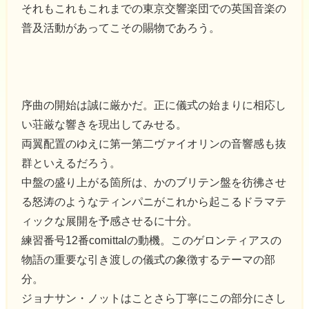
それもこれもこれまでの東京交響楽団での英国音楽の
普及活動があってこその賜物であろう。
序曲の開始は誠に厳かだ。正に儀式の始まりに相応し
い荘厳な響きを現出してみせる。
両翼配置のゆえに第一第二ヴァイオリンの音響感も抜
群といえるだろう。
中盤の盛り上がる箇所は、かのブリテン盤を彷彿させ
る怒涛のようなティンパニがこれから起こるドラマテ
ィックな展開を予感させるに十分。
練習番号12番comittalの動機。このゲロンティアスの
物語の重要な引き渡しの儀式の象徴するテーマの部
分。
ジョナサン・ノットはことさら丁寧にこの部分にさし