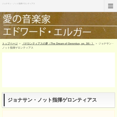
ジョナサン・ノット指揮ゲロンティアス
ホーム
RSS購読
サイトマップ
トップページ
＞
《ゲロンティアスの夢（The Dream of Gerontius, op. 38）》
＞ ジョナサン・
ノット指揮ゲロンティアス
ジョナサン・ノット指揮ゲロンティアス