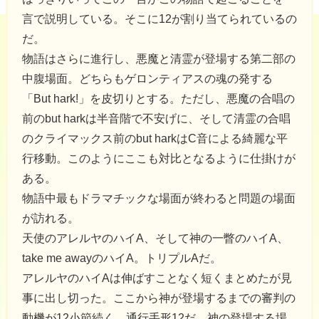
言で説明している。そこに12が割り当てられているの
だ。
物語はさらに進行し、悪魔と清霊が登場する第二部の
中腹場面。どちらもゲロンティアスの魂の発する
「But hark!」を皮切りとする。ただし、悪魔の合唱の
前のbut harkは半音階で不安げに、そして清霊の合唱
のクライマックス前のbut harkはC音による綺麗な平
行移動。このようにここも対比となるように仕掛けが
ある。
物語中最もドラマチックな場面が終わると問題の場面
が訪れる。
天使のアレルヤのハイA、そして神の一瞥のハイA、
take me awayのハイA。トリプルAだ。
アレルヤのハイAは伸ばすことなく短くまとめたが見
事に出し切った。ここから神が登場するまでの審判の
動機が12小節続く。通行手形12だ。神の登場する場