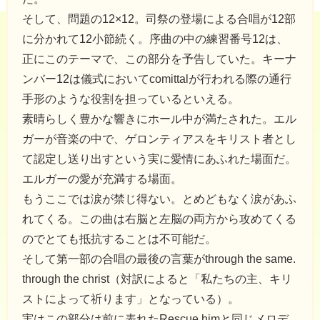
そして、問題の12×12。司祭の登場による合唱が12部
に分かれて12小節続く。序曲の中の練習番号12は、
正にこのテーマで、この部分を予告していた。キーナ
ンバー12は儀式においてcomittalが行われる際の通行
手形のような役割を担っているといえる。
素晴らしく豊かな響きにホール中が満たされた。エル
ガーが音楽の中で、ゲロンティアスをキリスト者とし
て認定し送り出すという実に愛情にあふれた場面だ。
エルガーの愛が充満する場面。
もうここでは涙が禁じ得ない。とめどもなく涙があふ
れてくる。この曲は右脳と左脳の両方から攻めてくる
のでとても抵抗することは不可能だ。
そして第一部の合唱の最後の言葉がthrough the same.
through the christ（対訳によると「私たちの主、キリ
ストによって祈ります」となっている）。
実はこの部分は前に表れたRescue himと同じメロデ