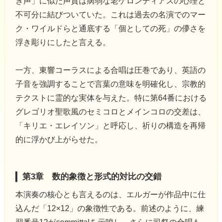
き声」に似た声質は病弱な老ゲロンティアスの心理と
不可分に結びついていた。これは過去の名演でのマー
ク・ワイルドらと通底する「個としての死」の儚さを
浮き彫りにしたと言える。
一方、東響コーラスによる合唱は圧巻であり、英語の
子音を強調することで言葉の意味を明確化し、宗教的
テクストに霊的な実体を与えた。特に第64番における
グレゴリオ聖歌風のセミコロとメインコロの交差は、
「キリエ・エレイソン」と呼応し、祈りの構造を再帰
的に浮かび上がらせた。
第3章 数的象徴と形式的対比の交錯
本演奏の核心とも言えるのは、エルガーが作品中に仕
込んだ「12×12」の象徴性である。前述のように、練