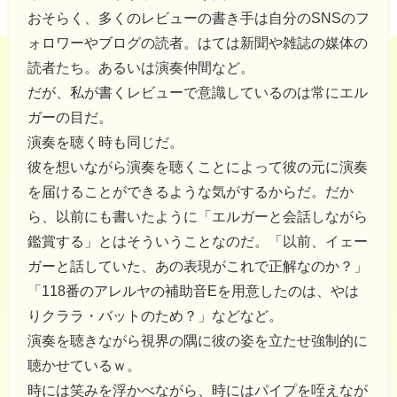
おそらく、多くのレビューの書き手は自分のSNSのフ
ォロワーやブログの読者。はては新聞や雑誌の媒体の
読者たち。あるいは演奏仲間など。
だが、私が書くレビューで意識しているのは常にエル
ガーの目だ。
演奏を聴く時も同じだ。
彼を想いながら演奏を聴くことによって彼の元に演奏
を届けることができるような気がするからだ。だか
ら、以前にも書いたように「エルガーと会話しながら
鑑賞する」とはそういうことなのだ。「以前、イェー
ガーと話していた、あの表現がこれで正解なのか？」
「118番のアレルヤの補助音Eを用意したのは、やは
りクララ・バットのため？」などなど。
演奏を聴きながら視界の隅に彼の姿を立たせ強制的に
聴かせているｗ。
時には笑みを浮かべながら、時にはパイプを咥えなが