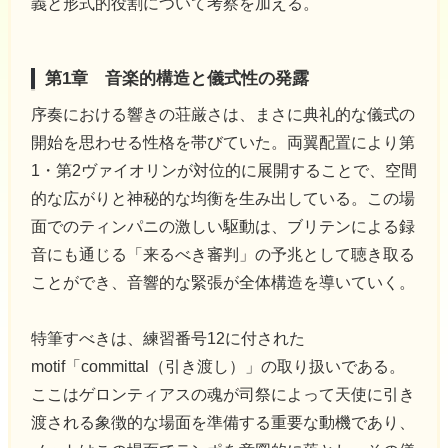
義と形式的役割について考察を加える。
第1章 音楽的構造と儀式性の発露
序奏における響きの荘厳さは、まさに典礼的な儀式の
開始を思わせる性格を帯びていた。両翼配置により第
1・第2ヴァイオリンが対位的に展開することで、空間
的な広がりと神秘的な均衡を生み出している。この場
面でのティンパニの激しい駆動は、ブリテンによる録
音にも通じる「来るべき審判」の予兆として聴き取る
ことができ、音響的な緊張が全体構造を導いていく。
特筆すべきは、練習番号12に付された
motif「committal（引き渡し）」の取り扱いである。
ここはゲロンティアスの魂が司祭によって天使に引き
渡される象徴的な場面を準備する重要な動機であり、