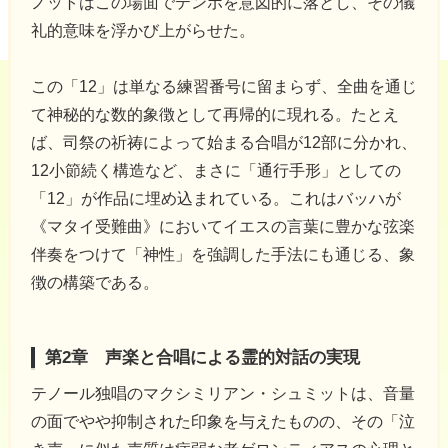
ノットはこの場面でテンポを意図的に落とし、その儀
礼的意味を浮かび上がらせた。
この「12」は単なる練習番号に留まらず、全曲を通じ
て神秘的な数的象徴として再帰的に現れる。たとえ
ば、司祭の祈祷によって始まる合唱が12部に分かれ、
12小節続く構造など、まさに「通行手形」としての
「12」が作品に埋め込まれている。これはバッハが
《マタイ受難曲》においてイエスの言葉に豊かな弦楽
伴奏をつけて「神性」を強調した手法にも通じる、象
徴の構築である。
第2章 声楽と合唱による霊的対話の実現
テノール独唱のマクシミリアン・シュミットは、音量
の面でやや抑制された印象を与えたものの、その「泣