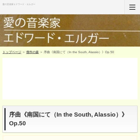
愛の音楽家エドワード・エルガー
ホーム
RSS購読
サイトマップ
トップページ
＞
傑作の森
＞ 序曲《南国にて（In the South, Alassio）》Op.50
序曲《南国にて（In the South, Alassio）》
Op.50