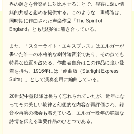
界の輝きを音楽的に対比させることで、観客に深い情
緒的共感と慰めを提供する。このような二重構造は、
同時期に作曲された声楽作品『The Spirit of
England』とも思想的に響き合っている。
また、『スターライト・エキスプレス』はエルガーが
書いた唯一の本格的な劇付随音楽であり、その点でも
特異な位置を占める。作曲者自身はこの作品に強い愛
着を持ち、1916年には「組曲版（Starlight Express
Suite）」として演奏会用に編曲している。
20世紀中盤以降は長らく忘れられていたが、近年にな
ってその美しい旋律と幻想的な内容が再評価され、録
音や再演の機会も増えている。エルガー晩年の静謐な
詩情を伝える重要作品のひとつである。