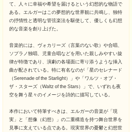
て、人々に幸福や希望を届けるという幻想的な物語で
ある。エルガーはこの夢想的な世界観に共鳴し、独特
の抒情性と透明な管弦楽法を駆使して、優しくも幻想
的な音楽を創り上げた。
音楽的には、ヴォカリーズ（言葉のない歌）や合唱、
ソプラノ独唱、児童合唱などを用いた親しみやすい旋
律が特徴であり、演劇の各場面に寄り添うような挿入
曲が配されている。特に有名なのが「星のセレナード
（Serenade of the Starlight）」や「ワルツ・オブ・
ザ・スターズ（Waltz of the Stars）」で、いずれも夜
空を舞う星々のイメージを詩的に描写している。
本作において特筆すべきは、エルガーの音楽が「現
実」と「想像（幻想）」の二重構造を持つ舞台世界を
見事に支えている点である。現実世界の憂鬱と幻想世