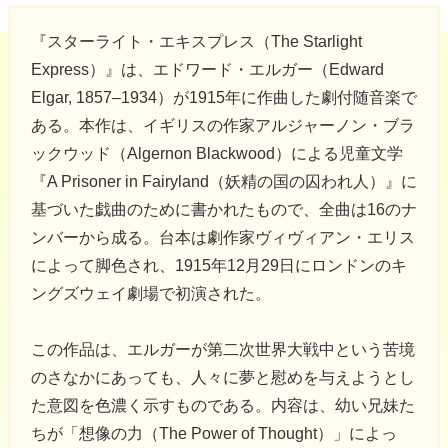
『スターライト・エキスプレス（The Starlight
Express）』は、エドワード・エルガー（Edward
Elgar, 1857–1934）が1915年に作曲した劇付随音楽で
ある。本作は、イギリスの作家アルジャーノン・ブラ
ックウッド（Algernon Blackwood）による児童文学
『A Prisoner in Fairyland（妖精の国の囚われ人）』に
基づいた戯曲のために書かれたもので、全曲は16のナ
ンバーから成る。台本は劇作家ヴィヴィアン・エリス
によって脚色され、1915年12月29日にロンドンのキ
ングズウェイ劇場で初演された。
この作品は、エルガーが第二次世界大戦中という苦境
のさなかにあっても、人々に夢と慰めを与えようとし
た意図を色濃く示すものである。内容は、幼い兄妹た
ちが「想像の力（The Power of Thought）」によっ