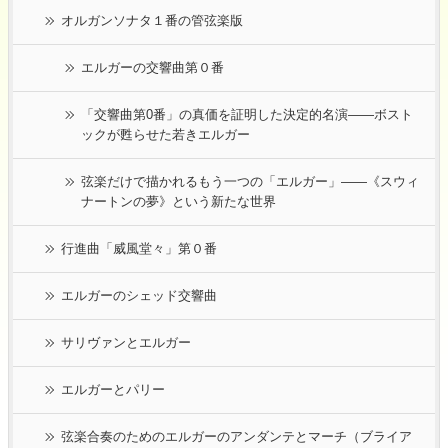
オルガンソナタ１番の管弦楽版
エルガーの交響曲第０番
「交響曲第0番」の真価を証明した決定的名演――ボスト
ックが甦らせた若きエルガー
弦楽だけで描かれるもう一つの「エルガー」――《スウィ
ナートンの夢》という新たな世界
行進曲「威風堂々」第０番
エルガーのシェッド交響曲
サリヴァンとエルガー
エルガーとパリー
弦楽合奏のためのエルガーのアンダンテとマーチ（ブライア