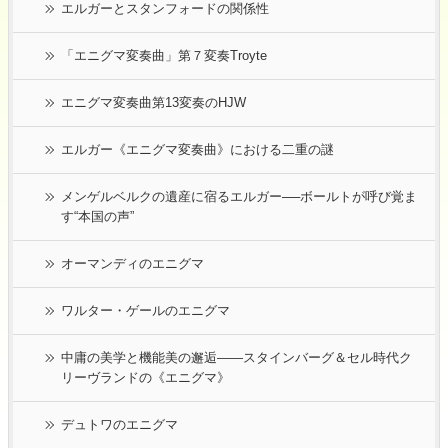
エルガーとスタンフォードの関係性
「エニグマ変奏曲」第７変奏Troyte
エニグマ変奏曲第13変奏のHJW
エルガー《エニグマ変奏曲》における二重の謎
メンゲルベルクの遺産に宿るエルガー──ボールトが呼び覚ま
す“本国の声”
オーマンディのエニグマ
ワルター・ゲールのエニグマ
中庸の美学と機能美の邂逅――スタインバーグ＆セル時代ク
リーヴランドの《エニグマ》
デュトワのエニグマ