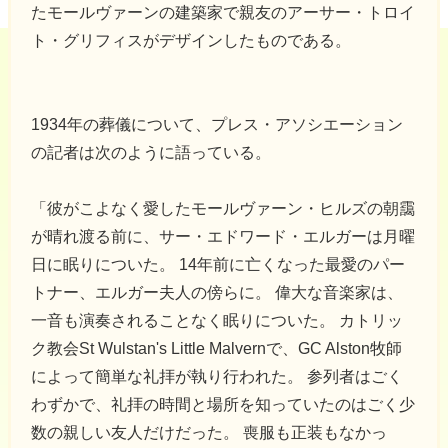
たモールヴァーンの建築家で親友のアーサー・トロイ
ト・グリフィスがデザインしたものである。
1934年の葬儀について、プレス・アソシエーション
の記者は次のように語っている。
「彼がこよなく愛したモールヴァーン・ヒルズの朝靄
が晴れ渡る前に、サー・エドワード・エルガーは月曜
日に眠りについた。 14年前に亡くなった最愛のパー
トナー、エルガー夫人の傍らに。 偉大な音楽家は、
一音も演奏されることなく眠りについた。 カトリッ
ク教会St Wulstan's Little Malvernで、GC Alston牧師
によって簡単な礼拝が執り行われた。 参列者はごく
わずかで、礼拝の時間と場所を知っていたのはごく少
数の親しい友人だけだった。 喪服も正装もなかっ