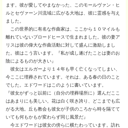
ます。彼が愛してやまなかった、このモールヴァン・ヒ
ルとセヴァーン川流域に広がる大地は、彼に霊感を与え
ました。
この世界的に有名な作曲家は、ここから１０マイルも
離れていないブロードヒースで生まれました。彼の妻ア
リスは彼の偉大な作曲活動に対して盛んに激励しまし
た。彼はこう言います。『私が成し遂げたことは妻のお
陰によるものが大きい』
彼女はエルガーより１４年も早く亡くなってしまい、
今ここに埋葬されています。それは、ある春の日のこと
でした。エドワードはこのように書いています。
『彼女がずっと以前に（自分の埋葬場所に）選んだここ
はあまりにも美しい。花は白く咲き誇り、どこまでも広
がる大地。丘も教会も彼女が子供のころから時を隔てて
いても何もかもが変わらず同じ風景だ』
今エドワードは彼女の傍らに横たわっています。訪れ