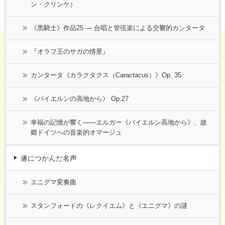
ン・クリンケ）
《黒騎士》作品25 ― 合唱と管弦楽による交響的カンタータ
『オラフ王のサガの情景』
カンタータ《カラクタクス（Caractacus）》Op. 35
《バイエルンの高地から》 Op.27
幸福の記憶が響く――エルガー《バイエルン高地から》、故
郷ドイツへの音楽的オマージュ
遂につかんだ名声
エニグマ変奏曲
スタンフォードの《レクイエム》と《エニグマ》の謎