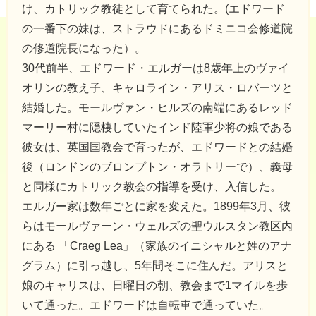
け、カトリック教徒として育てられた。(エドワード
の一番下の妹は、ストラウドにあるドミニコ会修道院
の修道院長になった）。
30代前半、エドワード・エルガーは8歳年上のヴァイ
オリンの教え子、キャロライン・アリス・ロバーツと
結婚した。モールヴァン・ヒルズの南端にあるレッド
マーリー村に隠棲していたインド陸軍少将の娘である
彼女は、英国国教会で育ったが、エドワードとの結婚
後（ロンドンのブロンプトン・オラトリーで）、義母
と同様にカトリック教会の指導を受け、入信した。
エルガー家は数年ごとに家を変えた。1899年3月、彼
らはモールヴァーン・ウェルズの聖ウルスタン教区内
にある 「Craeg Lea」（家族のイニシャルと姓のアナ
グラム）に引っ越し、5年間そこに住んだ。アリスと
娘のキャリスは、日曜日の朝、教会まで1マイルを歩
いて通った。エドワードは自転車で通っていた。