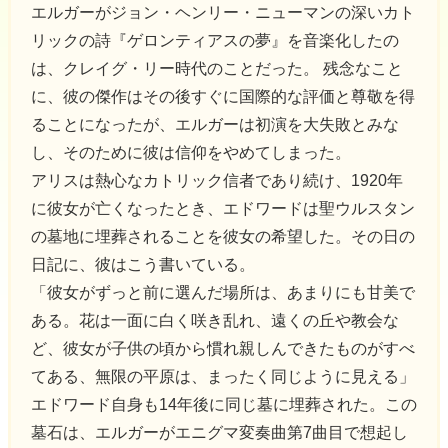
エルガーがジョン・ヘンリー・ニューマンの深いカト
リックの詩『ゲロンティアスの夢』を音楽化したの
は、クレイグ・リー時代のことだった。 残念なこと
に、彼の傑作はその後すぐに国際的な評価と尊敬を得
ることになったが、エルガーは初演を大失敗とみな
し、そのために彼は信仰をやめてしまった。
アリスは熱心なカトリック信者であり続け、1920年
に彼女が亡くなったとき、エドワードは聖ウルスタン
の墓地に埋葬されることを彼女の希望した。その日の
日記に、彼はこう書いている。
「彼女がずっと前に選んだ場所は、あまりにも甘美で
ある。花は一面に白く咲き乱れ、遠くの丘や教会な
ど、彼女が子供の頃から慣れ親しんできたものがすべ
てある、無限の平原は、まったく同じように見える」
エドワード自身も14年後に同じ墓に埋葬された。この
墓石は、エルガーがエニグマ変奏曲第7曲目で想起し