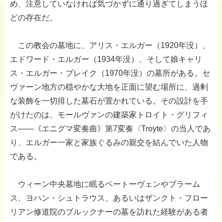
め、注意していなければ気づかずに通り過ぎてしまうほ
どの存在だ。
この教会の墓地に、アリス・エルガー（1920年没）、
エドワード・エルガー（1934年没）、そして娘キャリ
ス・エルガー・ブレイク（1970年没）の墓所がある。セ
ヴァーン地方の穏やかな大地を正面に望む場所に、過剰
な装飾を一切排した墓石が置かれている。その設計を手
がけたのは、モールヴァンの建築家トロイト・グリフィ
ス――《エニグマ変奏曲》第7変奏〈Troyte〉の当人であ
り、エルガー一家と家族ぐるみの親交を結んでいた人物
である。
ウィーン中央墓地に眠るベートーヴェンやブラーム
ス、ヨハン・シュトラウス、あるいはザンクト・フロー
リアン修道院のブルックナーの墓を訪れた経験がある者