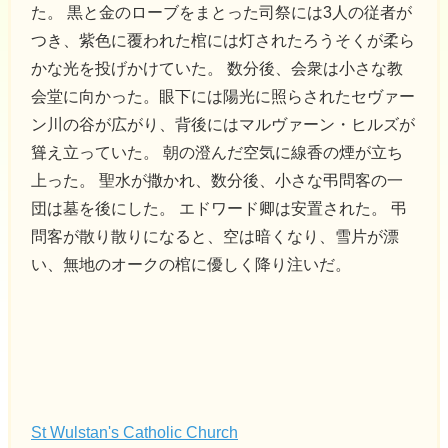
た。 黒と金のローブをまとった司祭には3人の従者が
つき、紫色に覆われた棺には灯されたろうそくが柔ら
かな光を投げかけていた。 数分後、会衆は小さな教
会堂に向かった。眼下には陽光に照らされたセヴァー
ン川の谷が広がり、背後にはマルヴァーン・ヒルズが
聳え立っていた。 朝の澄んだ空気に線香の煙が立ち
上った。 聖水が撒かれ、数分後、小さな弔問客の一
団は墓を後にした。 エドワード卿は安置された。 弔
問客が散り散りになると、空は暗くなり、雪片が漂
い、無地のオークの棺に優しく降り注いだ。
St Wulstan's Catholic Church