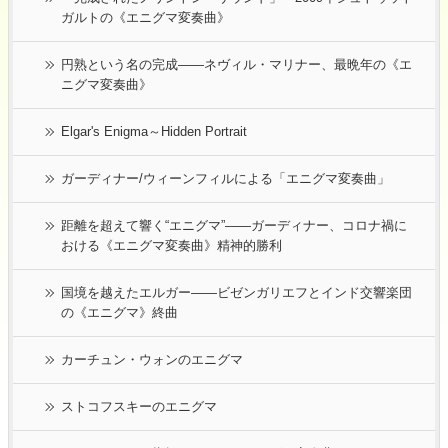
ガルトの《エニグマ変奏曲》
円熟という名の完成――ネヴィル・マリナー、最晩年の《エ
ニグマ変奏曲》
Elgar's Enigma～Hidden Portrait
ガーディナー/ウィーンフィルによる「エニグマ変奏曲」
距離を超えて響く“エニグマ”――ガーディナー、コロナ禍に
おける《エニグマ変奏曲》精神的勝利
国境を越えたエルガー――ビゼンガリエフとインド交響楽団
の《エニグマ》終曲
カーチュン・ウォンのエニグマ
ストコフスキーのエニグマ