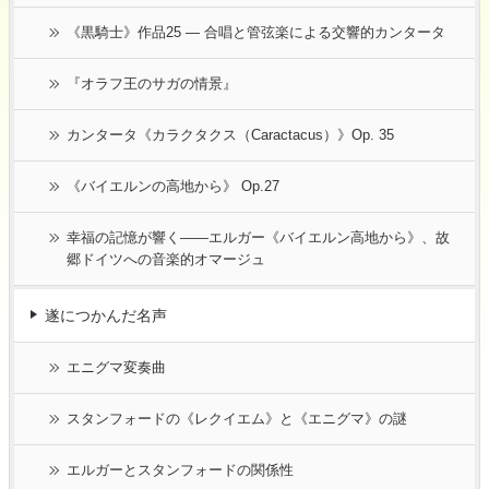
《黒騎士》作品25 ― 合唱と管弦楽による交響的カンタータ
『オラフ王のサガの情景』
カンタータ《カラクタクス（Caractacus）》Op. 35
《バイエルンの高地から》 Op.27
幸福の記憶が響く――エルガー《バイエルン高地から》、故
郷ドイツへの音楽的オマージュ
遂につかんだ名声
エニグマ変奏曲
スタンフォードの《レクイエム》と《エニグマ》の謎
エルガーとスタンフォードの関係性