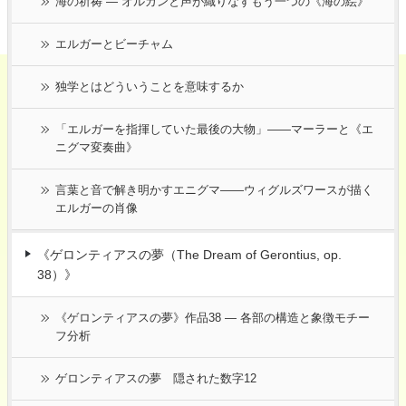
海の祈祷 ― オルガンと声が織りなすもう一つの《海の絵》
エルガーとビーチャム
独学とはどういうことを意味するか
「エルガーを指揮していた最後の大物」――マーラーと《エ
ニグマ変奏曲》
言葉と音で解き明かすエニグマ――ウィグルズワースが描く
エルガーの肖像
《ゲロンティアスの夢（The Dream of Gerontius, op.
38）》
《ゲロンティアスの夢》作品38 ― 各部の構造と象徴モチー
フ分析
ゲロンティアスの夢 隠された数字12