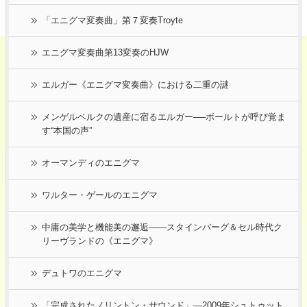
「エニグマ変奏曲」第７変奏Troyte
エニグマ変奏曲第13変奏のHJW
エルガー《エニグマ変奏曲》における二重の謎
メンゲルベルクの遺産に宿るエルガー──ボールトが呼び覚ま
す“本国の声”
オーマンディのエニグマ
ワルター・ゲールのエニグマ
中庸の美学と機能美の邂逅――スタインバーグ＆セル時代ク
リーヴランドの《エニグマ》
デュトワのエニグマ
「完成されたノリントン・サウンド」―2009年シュトゥット