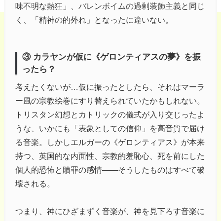
味不明な熱狂」、バレンボイムの過剰装飾主義と同じ
く、「精神の的外れ」となったに違いない。
③ カラヤンが仮に《ゲロンティアスの夢》を振
ったら？
考えたくないが…仮に振ったとしたら、それはマーラ
ー風の宗教絵巻にすり替えられていたかもしれない。
トリスタン幻想とカトリックの儀式が入り交じったよ
うな、いかにも「表象としての信仰」を高音質で届け
る音楽。しかしエルガーの《ゲロンティアス》が本来
持つ、英国的な内面性、宗教的羞恥心、死を前にした
個人的恐怖と贖罪の感情――そうしたものはすべて破
壊される。
つまり、神にひざまずく音楽が、神を見下ろす音楽に