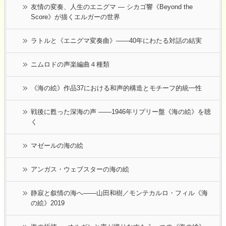
友情の変奏、人生のエニグマ ― シカゴ響《Beyond the
Score》が描くエルガーの世界
ラトルと《エニグマ変奏曲》――40年にわたる対話の結実
ニムロドの声楽編曲４種類
《海の絵》作品37における和声的構造とモチーフ的統一性
戦後に甦った深海の声 ――1946年リプリー盤《海の絵》を聴
く
マゼールの海の絵
アンガス・ウェブスターの海の絵
静寂と叙情の海へ――山田和樹／モンテカルロ・フィル《海
の絵》2019