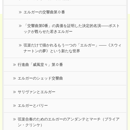
エルガーの交響曲第０番
「交響曲第0番」の真価を証明した決定的名演――ボスト
ックが甦らせた若きエルガー
弦楽だけで描かれるもう一つの「エルガー」――《スウィ
ナートンの夢》という新たな世界
行進曲「威風堂々」第０番
エルガーのシェッド交響曲
サリヴァンとエルガー
エルガーとパリー
弦楽合奏のためのエルガーのアンダンテとマーチ（ブライア
ン・クリンケ）