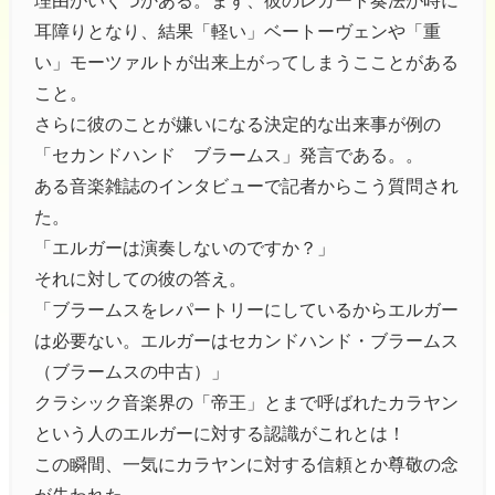
理由がいくつかある。まず、彼のレガート奏法が時に
耳障りとなり、結果「軽い」ベートーヴェンや「重
い」モーツァルトが出来上がってしまうこことがある
こと。
さらに彼のことが嫌いになる決定的な出来事が例の
「セカンドハンド ブラームス」発言である。。
ある音楽雑誌のインタビューで記者からこう質問され
た。
「エルガーは演奏しないのですか？」
それに対しての彼の答え。
「ブラームスをレパートリーにしているからエルガー
は必要ない。エルガーはセカンドハンド・ブラームス
（ブラームスの中古）」
クラシック音楽界の「帝王」とまで呼ばれたカラヤン
という人のエルガーに対する認識がこれとは！
この瞬間、一気にカラヤンに対する信頼とか尊敬の念