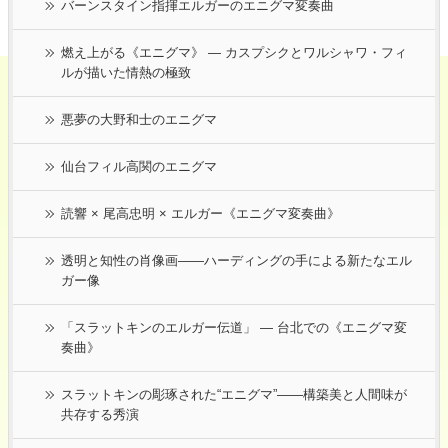
バーンスタイン指揮エルガーのエニグマ変奏曲
燃え上がる《エニグマ》 ― カスプシクとワルシャワ・フィ
ルが描いた情熱の極致
悪夢の大野和士のエニグマ
仙台フィル高関のエニグマ
読響 × 尾高忠明 × エルガー《エニグマ変奏曲》
透明と知性の肖像画――ハーディングの手による新たなエル
ガー像
「スラットキンのエルガー伝道」 ― 台北での《エニグマ変
奏曲》
スラットキンの彫琢された“エニグマ”——構築美と人間味が
共存する秀演