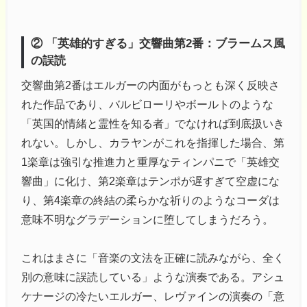
② 「英雄的すぎる」交響曲第2番：ブラームス風
の誤読
交響曲第2番はエルガーの内面がもっとも深く反映さ
れた作品であり、バルビローリやボールトのような
「英国的情緒と霊性を知る者」でなければ到底扱いき
れない。しかし、カラヤンがこれを指揮した場合、第
1楽章は強引な推進力と重厚なティンパニで「英雄交
響曲」に化け、第2楽章はテンポが遅すぎて空虚にな
り、第4楽章の終結の柔らかな祈りのようなコーダは
意味不明なグラデーションに堕してしまうだろう。
これはまさに「音楽の文法を正確に読みながら、全く
別の意味に誤読している」ような演奏である。アシュ
ケナージの冷たいエルガー、レヴァインの演奏の「意