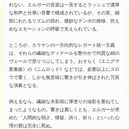
れない。エルガーの音楽は一見するとラッシュで濃厚
な和声と分厚い音響で構成されているが、その実、細
部にわたるリズムの揺れ、微妙なテンポの推移、控え
めなエモーションの呼吸で支えられている。
ところが、カラヤンの一方向的なレガート統一主義
は、それらの繊細なディテールを艶やかで均質な絹の
ヴェールで塗りつぶしてしまう。おそらく《エニグマ
変奏曲》の《ニムロッド》などでは、必要以上にスロ
ウで重く、しかも無意味に響きが引き伸ばされた冗長
な演奏となる。
例えるなら、繊細な水彩画に厚塗りの油彩を重ねてし
まったようなもの。響きは麗しくとも、エルガーが求
めた「人間的な弱さ、懐疑、誇り、祈り」といった心
理の襞は完全に死ぬ。