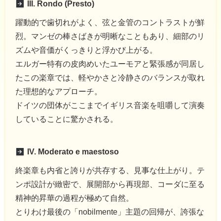
III. Rondo (Presto)
躍動的で歯切れがよく、弦と金管のコントラストが鮮
烈。マンゼの棒さばきが明晰なこともあり、細部のリ
ズムや音価がくっきりと浮かび上がる。
エルガー特有の皮肉めいたユーモアと緊張感が同居し
たこの楽章では、軽やかさと冷静さのバランスが取れ
た理想的なアプローチ。
ドイツの団体がここまでイギリス音楽を咀嚼して演奏
していることに驚かされる。
IV. Moderato e maestoso
終楽章も内省と誇りが共存する、見事な仕上がり。テ
ンポ設計が緻密で、展開部から再現部、コーダに至る
精神的昇華の過程が極めて自然。
とりわけ最後の「nobilmente」主題の回帰が、誇張な