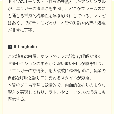
ドイツのオーケストラ特有の整然としたアンサンブル
が、エルガーの濃厚さを中和し、どこかブラームスに
も通じる重層的構築性を浮き彫りにしている。マンゼ
はあくまで細部にこだわり、木管の対話や内声の処理
が非常に丁寧。
II. Larghetto
この演奏の白眉。マンゼのテンポ設計は呼吸が深く、
弦楽セクションの柔らかく深い歌い回しが胸を打つ。
「エルガーの抒情美」を大袈裟に誇張せずに、音楽の
自然な呼吸と語り口に委ねるスタイルが秀逸。
木管のソロも非常に叙情的で、内面的な祈りのような
響きを実現しており、ラトルやヒコックスの演奏にも
匹敵する。