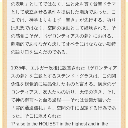
の表明」としてではなく、生と死を貫く音響ドラマ
として成立させる条件を提供した場所であった。こ
こでは、神学よりもまず「響き」が先行する。祈り
は思想ではなく、空間の振動として経験される。そ
の感覚こそが、《ゲロンティアスの夢》における、
劇場的でありながら決してオペラにはならない独特
の語り口を生んだのである。
1935年、エルガー没後に設置された《ゲロンティア
スの夢》を主題とするステンド・グラスは、この関
係性を視覚的に結晶化したものと言える。病床のゲ
ロンティアス、友人たちの祈り、天使の導き、そし
て神の御前へと至る過程――それは音楽が描いた
「霊的通過儀礼」を、空間の中に固定する行為であ
った。そこに添えられた
“Praise to the HOLIEST in the highest and in the