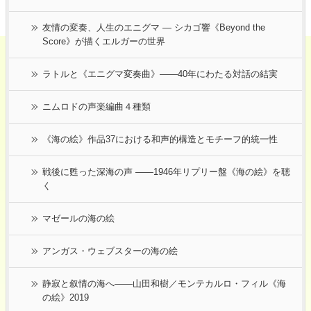
友情の変奏、人生のエニグマ ― シカゴ響《Beyond the
Score》が描くエルガーの世界
ラトルと《エニグマ変奏曲》――40年にわたる対話の結実
ニムロドの声楽編曲４種類
《海の絵》作品37における和声的構造とモチーフ的統一性
戦後に甦った深海の声 ――1946年リプリー盤《海の絵》を聴
く
マゼールの海の絵
アンガス・ウェブスターの海の絵
静寂と叙情の海へ――山田和樹／モンテカルロ・フィル《海
の絵》2019