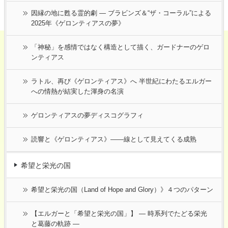
因縁の地に甦る霊的劇 ― ブラビンズ＆“ザ・コーラル”による
2025年《ゲロンティアスの夢》
「神秘」を感情ではなく構造として描く、ガードナーのゲロ
ンティアス
ラトル、再び《ゲロンティアス》へ 半世紀にわたるエルガー
への情熱が結実した渾身の名演
ゲロンティアスの夢ディスコグラフィ
読響と《ゲロンティアス》——線として見えてくる成熟
希望と栄光の国
希望と栄光の国（Land of Hope and Glory）》４つのパターン
【エルガーと「希望と栄光の国」】 ― 時系列でたどる栄光
と葛藤の軌跡 ―