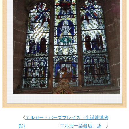
《
エルガー・バースプレイス（生誕地博物
館）
「エルガー楽器店」跡
》