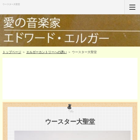
ウースター大聖堂
ホーム
RSS購読
サイトマップ
トップページ
＞
エルガーカントリーへの誘い
＞ ウースター大聖堂
ウースター大聖堂