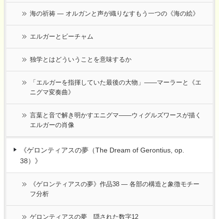
海の祈祷 ― オルガンと声が織りなすもう一つの《海の絵》
エルガーとビーチャム
独学とはどういうことを意味するか
「エルガーを指揮していた最後の大物」――マーラーと《エ
ニグマ変奏曲》
言葉と音で解き明かすエニグマ――ウィグルズワースが描く
エルガーの肖像
《ゲロンティアスの夢（The Dream of Gerontius, op.
38）》
《ゲロンティアスの夢》作品38 ― 各部の構造と象徴モチー
フ分析
ゲロンティアスの夢 隠された数字12