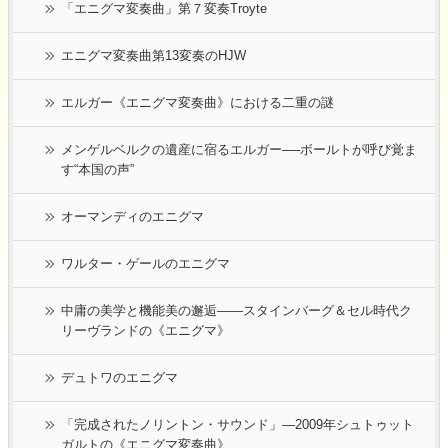
「エニグマ変奏曲」第７変奏Troyte
エニグマ変奏曲第13変奏のHJW
エルガー《エニグマ変奏曲》における二重の謎
メンゲルベルクの遺産に宿るエルガー──ボールトが呼び覚ま
す“本国の声”
オーマンディのエニグマ
ワルター・ゲールのエニグマ
中庸の美学と機能美の邂逅――スタインバーグ＆セル時代ク
リーヴランドの《エニグマ》
デュトワのエニグマ
「完成されたノリントン・サウンド」―2009年シュトゥット
ガルトの《エニグマ変奏曲》