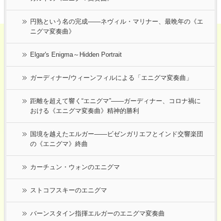
円熟という名の完成――ネヴィル・マリナー、最晩年の《エ
ニグマ変奏曲》
Elgar's Enigma～Hidden Portrait
ガーディナー/ウィーンフィルによる「エニグマ変奏曲」
距離を超えて響く“エニグマ”――ガーディナー、コロナ禍に
おける《エニグマ変奏曲》精神的勝利
国境を越えたエルガー――ビゼンガリエフとインド交響楽団
の《エニグマ》終曲
カーチュン・ウォンのエニグマ
ストコフスキーのエニグマ
バーンスタイン指揮エルガーのエニグマ変奏曲