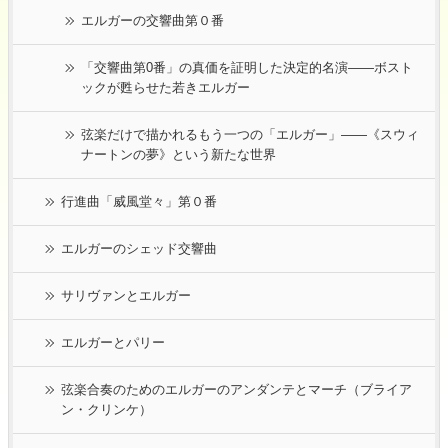
エルガーの交響曲第０番
「交響曲第0番」の真価を証明した決定的名演――ボスト
ックが甦らせた若きエルガー
弦楽だけで描かれるもう一つの「エルガー」――《スウィ
ナートンの夢》という新たな世界
行進曲「威風堂々」第０番
エルガーのシェッド交響曲
サリヴァンとエルガー
エルガーとパリー
弦楽合奏のためのエルガーのアンダンテとマーチ（ブライア
ン・クリンケ）