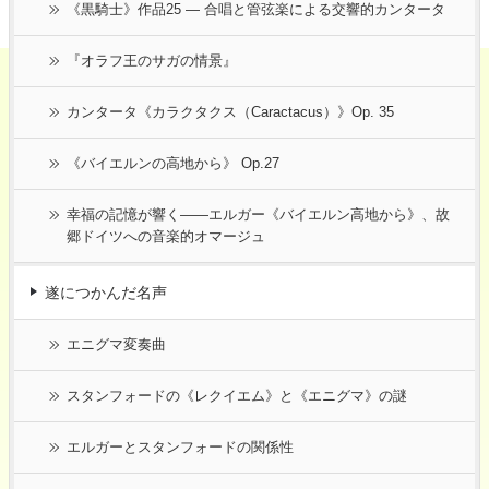
《黒騎士》作品25 ― 合唱と管弦楽による交響的カンタータ
『オラフ王のサガの情景』
カンタータ《カラクタクス（Caractacus）》Op. 35
《バイエルンの高地から》 Op.27
幸福の記憶が響く――エルガー《バイエルン高地から》、故
郷ドイツへの音楽的オマージュ
遂につかんだ名声
エニグマ変奏曲
スタンフォードの《レクイエム》と《エニグマ》の謎
エルガーとスタンフォードの関係性