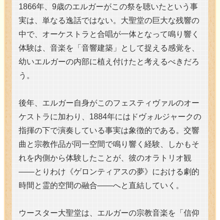
1866年、9歳のエルガーがこの祭を聴いたという事
実は、単なる逸話ではない。大聖堂の巨大な残響の
中で、オーケストラと合唱が一体となって鳴り響く
体験は、音楽を「音響建築」として捉える感覚を、
幼いエルガーの内部に植え付けたと考えるべきだろ
う。
後年、エルガー自身がこのフェスティヴァルのオー
ケストラに加わり、1884年にはドヴォルジャークの
指揮の下で演奏している事実は象徴的である。交響
曲と宗教作品が同一空間で鳴り響く経験、しかもそ
れを内側から体験したことが、彼のオラトリオ観
――とりわけ《ゲロンティアスの夢》における劇的
時間と霊的空間の融合――へと直結していく。
ウースター大聖堂は、エルガーの宗教音楽を「信仰