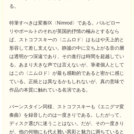
る。
特筆すべきは変奏IX〈Nimrod〉である。バルビロー
リやボールトのそれが英国的抒情の極みとするなら
ば、ストコフスキーの〈ニムロド〉はもはや天上的と
形容して差し支えない。静謐の中に立ち上がる音の層
は透明かつ深遠であり、その進行は時間を超越してい
る。あまり大きな声では言えないが、筆者個人として
はこの〈ニムロド〉が最も感動的であると密かに感じ
ている。正統とは異なるかもしれないが、真の意味で
作品の本質に触れている名演である。
バーンスタイン同様、ストコフスキーも《エニグマ変
奏曲》を録音したのは一度きりである。したがって、
ディスク選びに迷うことはない。だが、その一度きり
が、他の何物にも代え難い異彩と魅力に満ちていると