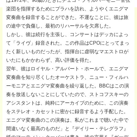
は1972年、90歳のときにチェコ・フィルハーモニー管弦
楽団を指揮するためにプラハを訪れ、ようやくエニグマ
変奏曲を録音することができた。不運なことに、彼は旅
の途中で負傷し、最初のリハーサルを欠席した。
しかし、彼は続行を主張し、コンサートはデッカによっ
て「ライヴ」録音された。この作品はCPOにとってまっ
たく新しいものだったが、指揮台に虚弱なマエストロが
いたにもかかわらず、高い評価を得た。
翌年、彼はロイヤル・アルバート・ホールで、エニグマ
変奏曲を知り尽くしたオーケストラ、ニュー・フィルハ
ーモニアとエニグマ変奏曲を繰り返した。BBCはこの演
奏を放送しないことにしていたので、ストコフスキーの
アシスタントは、純粋にアーカイブのために、この演奏
をステレオ・カセットに密かに録音するよう手配した。
エニグマ変奏曲のこの演奏は、私がこれまで聴いた中で
間違いなく最高のものだ」と『デイリー・テレグラフ』