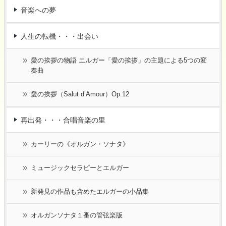
音楽への夢
人生の転機・・・出会い
愛の挨拶の物語 エルガー「愛の挨拶」の主題による5つの変
奏曲
愛の挨拶（Salut d’Amour）Op.12
再出発・・・合唱音楽の里
カーリーの《オルガン・ソナタ》
ミュージックセラピーとエルガー
新発見の作品も含めたエルガーの小品集
オルガンソナタ１番の管弦楽版