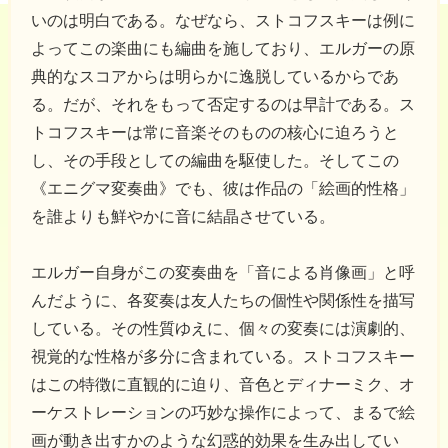
いのは明白である。なぜなら、ストコフスキーは例に
よってこの楽曲にも編曲を施しており、エルガーの原
典的なスコアからは明らかに逸脱しているからであ
る。だが、それをもって否定するのは早計である。ス
トコフスキーは常に音楽そのものの核心に迫ろうと
し、その手段としての編曲を駆使した。そしてこの
《エニグマ変奏曲》でも、彼は作品の「絵画的性格」
を誰よりも鮮やかに音に結晶させている。
エルガー自身がこの変奏曲を「音による肖像画」と呼
んだように、各変奏は友人たちの個性や関係性を描写
している。その性質ゆえに、個々の変奏には演劇的、
視覚的な性格が多分に含まれている。ストコフスキー
はこの特徴に直観的に迫り、音色とディナーミク、オ
ーケストレーションの巧妙な操作によって、まるで絵
画が動き出すかのような幻惑的効果を生み出してい