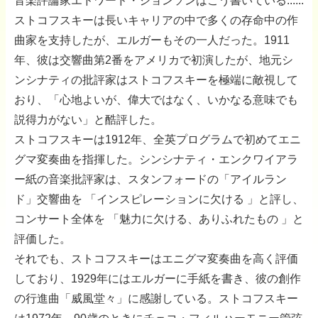
音楽評論家エドワード・ジョンソンはこう書いている......
ストコフスキーは長いキャリアの中で多くの存命中の作
曲家を支持したが、エルガーもその一人だった。1911
年、彼は交響曲第2番をアメリカで初演したが、地元シ
ンシナティの批評家はストコフスキーを極端に敵視して
おり、「心地よいが、偉大ではなく、いかなる意味でも
説得力がない」と酷評した。
ストコフスキーは1912年、全英プログラムで初めてエニ
グマ変奏曲を指揮した。シンシナティ・エンクワイアラ
ー紙の音楽批評家は、スタンフォードの「アイルラン
ド」交響曲を 「インスピレーションに欠ける 」と評し、
コンサート全体を 「魅力に欠ける、ありふれたもの 」と
評価した。
それでも、ストコフスキーはエニグマ変奏曲を高く評価
しており、1929年にはエルガーに手紙を書き、彼の創作
の行進曲「威風堂々」に感謝している。ストコフスキー