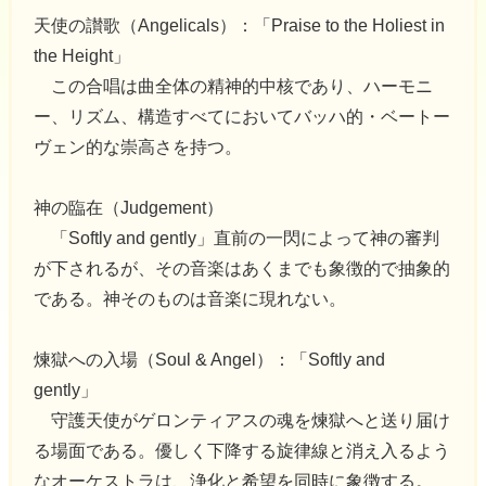
天使の讃歌（Angelicals）：「Praise to the Holiest in
the Height」
この合唱は曲全体の精神的中核であり、ハーモニ
ー、リズム、構造すべてにおいてバッハ的・ベートー
ヴェン的な崇高さを持つ。
神の臨在（Judgement）
「Softly and gently」直前の一閃によって神の審判
が下されるが、その音楽はあくまでも象徴的で抽象的
である。神そのものは音楽に現れない。
煉獄への入場（Soul & Angel）：「Softly and
gently」
守護天使がゲロンティアスの魂を煉獄へと送り届け
る場面である。優しく下降する旋律線と消え入るよう
なオーケストラは、浄化と希望を同時に象徴する。