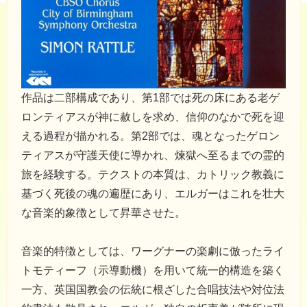
作品は二部構成であり、第1部では死の床にある老ゲ
ロンティアスが神に赦しを求め、信仰のなかで死を迎
える過程が描かれる。第2部では、魂となったゲロン
ティアスが守護天使に導かれ、煉獄へ至るまでの霊的
旅を経験する。テクストの本質は、カトリック教義に
基づく死後の魂の遍歴にあり、エルガーはこれを壮大
な音楽的象徴として昇華させた。
音楽的特徴としては、ワーグナーの楽劇に倣ったライ
トモティーフ（示導動機）を用いて統一的構造を築く
一方、英国国教会の伝統に根ざした合唱技法や対位法