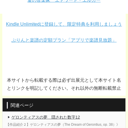
愛の音楽家 エドワード・エルガー
Kindle Unlimitedに登録して、限定特典を利用しましょう
ぷりんと楽譜の定額プラン「アプリで楽譜見放題」
本サイトから転載する際は必ず出展元として本サイト名
とリンクを明記してください。それ以外の無断転載禁止
関連ページ
ゲロンティアスの夢 隠された数字12
【作品紹介２】ゲロンティアスの夢（The Dream of Gerontius, op. 38）》