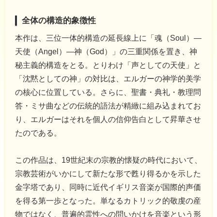
全体の構造的象徴性
本作は、三位一体的構造の延長線上に「魂（Soul）―
天使（Angel）―神（God）」の三重関係を置き、神
秘主義的構造をとる。とりわけ「声としての天使」と
「沈黙としての神」の対比は、エルガーの神学的美学
の核心に位置している。さらに、聖書・典礼・教理問
答・ミサ曲などの伝統的語法が精緻に組み込まれてお
り、エルガーはそれを個人の信仰告白として昇華させ
たのである。
この作品は、19世紀末の宗教的懐疑の時代において、
宗教芸術がいかにして新たな形で甦り得るかを示した
金字塔であり、同時に近代イギリス音楽が国際的声価
を得る第一歩となった。単なるカトリック的敬虔の産
物ではなく、普遍的霊性への問いかけを音楽という形