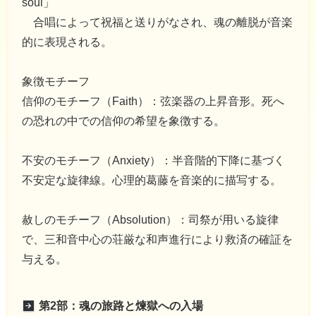
soul」
合唱によって祝福と送りがなされ、魂の離脱が音楽
的に表現される。
象徴モチーフ
信仰のモチーフ（Faith）：弦楽器の上昇音形。死へ
の恐れの中での信仰の希望を象徴する。
不安のモチーフ（Anxiety）：半音階的下降に基づく
不安定な旋律線。心理的葛藤を音楽的に描写する。
赦しのモチーフ（Absolution）：司祭が用いる旋律
で、三和音中心の荘厳な和声進行により救済の確証を
与える。
第2部：魂の旅路と煉獄への入場