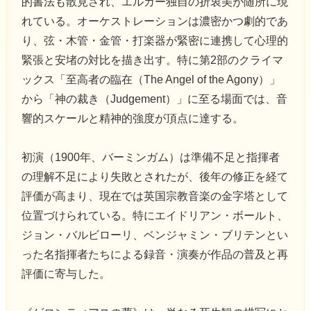
的書法も散見され、エルガー独自の折衷美が随所に現
れている。オーケストレーションは濃密かつ劇的であ
り、弦・木管・金管・打楽器が緊密に連携して心理的
緊張と安堵の対比を描き出す。特に第2部のクライマ
ックス「至高者の臨在（The Angel of the Agony）」
から「神の裁き（Judgement）」に至る場面では、音
響的スケールと精神的強度が頂点に達する。
初演（1900年、バーミンガム）は準備不足と指揮者
の理解不足により失敗とされたが、後年の修正を経て
評価が高まり、現在では英国宗教音楽の金字塔として
位置づけられている。特にエイドリアン・ボールト、
ジョン・バルビローリ、ベンジャミン・ブリテンとい
った名指揮者たちによる録音・演奏が作品の普及と再
評価に寄与した。