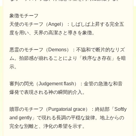
象徴モチーフ
天使のモチーフ（Angel）：しばしば上昇する完全五
度を用い、天界の高潔さと導きを象徴。
悪霊のモチーフ（Demons）：不協和で断片的なリズ
ム。拍節感が崩れることにより「秩序なき存在」を暗
示。
審判の閃光（Judgement flash）：金管の急激な和音
爆発で表現される神の瞬間的介入。
贖罪のモチーフ（Purgatorial grace）：終結部「Softly
and gently」で現れる長調の平穏な旋律。地上からの
完全な別離と、浄化の希望を示す。