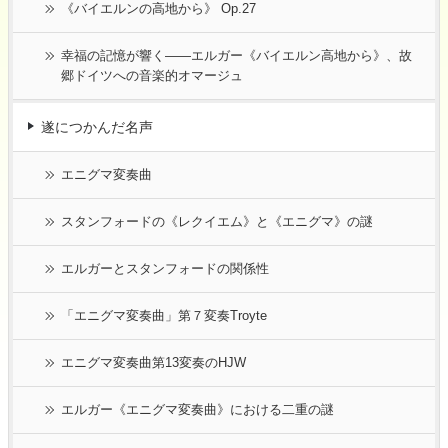
《バイエルンの高地から》 Op.27
幸福の記憶が響く――エルガー《バイエルン高地から》、故
郷ドイツへの音楽的オマージュ
遂につかんだ名声
エニグマ変奏曲
スタンフォードの《レクイエム》と《エニグマ》の謎
エルガーとスタンフォードの関係性
「エニグマ変奏曲」第７変奏Troyte
エニグマ変奏曲第13変奏のHJW
エルガー《エニグマ変奏曲》における二重の謎