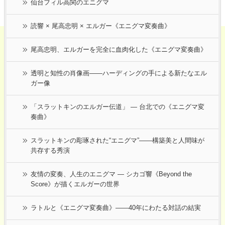
仙台フィル高関のエニグマ
読響 × 尾高忠明 × エルガー《エニグマ変奏曲》
尾高忠明、エルガーを完全に血肉化した《エニグマ変奏曲》
透明と知性の肖像画――ハーディングの手による新たなエル
ガー像
「スラットキンのエルガー伝道」 ― 台北での《エニグマ変
奏曲》
スラットキンの彫琢された“エニグマ”——構築美と人間味が
共存する秀演
友情の変奏、人生のエニグマ ― シカゴ響《Beyond the
Score》が描くエルガーの世界
ラトルと《エニグマ変奏曲》――40年にわたる対話の結実