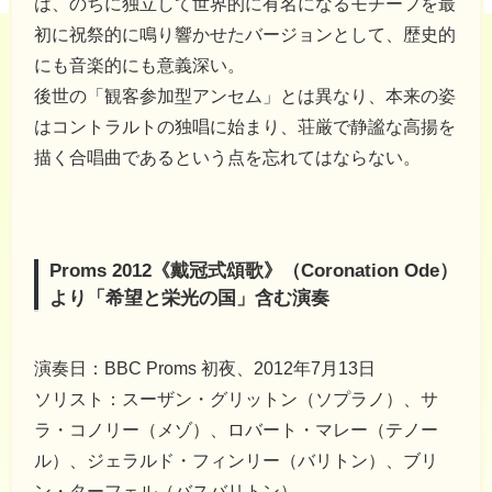
は、のちに独立して世界的に有名になるモチーフを最
初に祝祭的に鳴り響かせたバージョンとして、歴史的
にも音楽的にも意義深い。
後世の「観客参加型アンセム」とは異なり、本来の姿
はコントラルトの独唱に始まり、荘厳で静謐な高揚を
描く合唱曲であるという点を忘れてはならない。
Proms 2012《戴冠式頌歌》（Coronation Ode）
より「希望と栄光の国」含む演奏
演奏日：BBC Proms 初夜、2012年7月13日
ソリスト：スーザン・グリットン（ソプラノ）、サ
ラ・コノリー（メゾ）、ロバート・マレー（テノー
ル）、ジェラルド・フィンリー（バリトン）、ブリ
ン・ターフェル（バスバリトン）