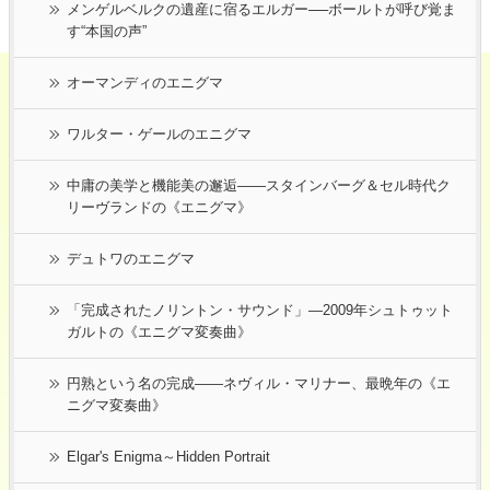
メンゲルベルクの遺産に宿るエルガー──ボールトが呼び覚ま
す“本国の声”
オーマンディのエニグマ
ワルター・ゲールのエニグマ
中庸の美学と機能美の邂逅――スタインバーグ＆セル時代ク
リーヴランドの《エニグマ》
デュトワのエニグマ
「完成されたノリントン・サウンド」―2009年シュトゥット
ガルトの《エニグマ変奏曲》
円熟という名の完成――ネヴィル・マリナー、最晩年の《エ
ニグマ変奏曲》
Elgar's Enigma～Hidden Portrait