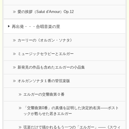
愛の挨拶（Salut d’Amour）Op.12
再出発・・・合唱音楽の里
カーリーの《オルガン・ソナタ》
ミュージックセラピーとエルガー
新発見の作品も含めたエルガーの小品集
オルガンソナタ１番の管弦楽版
エルガーの交響曲第０番
「交響曲第0番」の真価を証明した決定的名演――ボスト
ックが甦らせた若きエルガー
弦楽だけで描かれるもう一つの「エルガー」――《スウィ