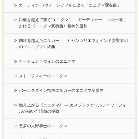
ガーディナー/ウィーンフィルによる「エニグマ変奏曲」
距離を超えて響く“エニグマ”――ガーディナー、コロナ禍に
おける《エニグマ変奏曲》精神的勝利
国境を越えたエルガー――ビゼンガリエフとインド交響楽団
の《エニグマ》終曲
カーチュン・ウォンのエニグマ
ストコフスキーのエニグマ
バーンスタイン指揮エルガーのエニグマ変奏曲
燃え上がる《エニグマ》 ― カスプシクとワルシャワ・フィ
ルが描いた情熱の極致
悪夢の大野和士のエニグマ