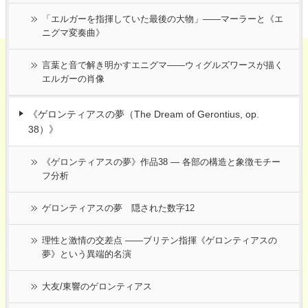
「エルガーを指揮していた最後の大物」――マーラーと《エ
ニグマ変奏曲》
言葉と音で解き明かすエニグマ――ウィグルズワースが描く
エルガーの肖像
《ゲロンティアスの夢（The Dream of Gerontius, op.
38）》
《ゲロンティアスの夢》作品38 ― 各部の構造と象徴モチー
フ分析
ゲロンティアスの夢 隠された数字12
理性と激情の交差点 ――ブリテン指揮《ゲロンティアスの
夢》という異端的名演
大友/東響のゲロンティアス