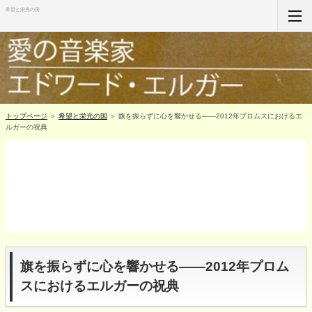
希望と栄光の国
ホーム
RSS購読
サイトマップ
トップページ
＞
希望と栄光の国
＞ 旗を振らずに心を響かせる――2012年プロムスにおけるエ
ルガーの祝典
旗を振らずに心を響かせる――2012年プロム
スにおけるエルガーの祝典