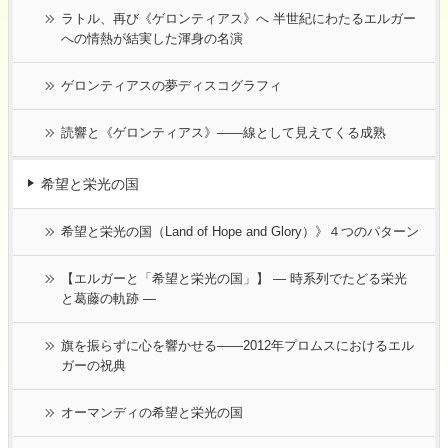
ラトル、再び《ゲロンティアス》へ 半世紀にわたるエルガー
への情熱が結実した渾身の名演
ゲロンティアスの夢ディスコグラフィ
読響と《ゲロンティアス》——線として見えてくる成熟
希望と栄光の国
希望と栄光の国（Land of Hope and Glory）》４つのパターン
【エルガーと「希望と栄光の国」】 ― 時系列でたどる栄光
と葛藤の軌跡 ―
旗を振らずに心を響かせる――2012年プロムスにおけるエル
ガーの祝典
オーマンディの希望と栄光の国