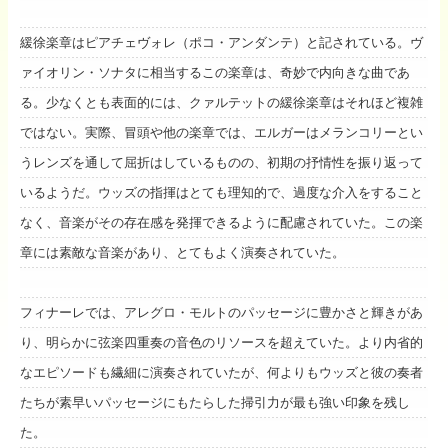
緩徐楽章はピアチェヴォレ（ポコ・アンダンテ）と記されている。ヴ
ァイオリン・ソナタに相当するこの楽章は、奇妙で内向きな曲であ
る。少なくとも表面的には、クァルテットの緩徐楽章はそれほど複雑
ではない。実際、冒頭や他の楽章では、エルガーはメランコリーとい
うレンズを通して屈折はしているものの、初期の抒情性を振り返って
いるようだ。ウッズの指揮はとても理知的で、過度な介入をすること
なく、音楽がその存在感を発揮できるように配慮されていた。この楽
章には素敵な音楽があり、とてもよく演奏されていた。
フィナーレでは、アレグロ・モルトのパッセージに豊かさと輝きがあ
り、明らかに弦楽四重奏の音色のリソースを超えていた。より内省的
なエピソードも繊細に演奏されていたが、何よりもウッズと彼の奏者
たちが素早いパッセージにもたらした掃引力が最も強い印象を残し
た。