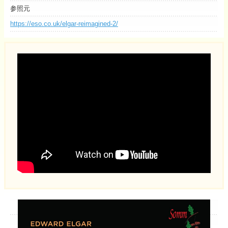
参照元
https://eso.co.uk/elgar-reimagined-2/