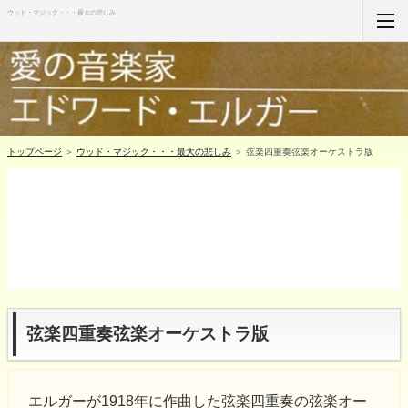
ウッド・マジック・・・最大の悲しみ
ホーム
RSS購読
サイトマップ
トップページ
＞
ウッド・マジック・・・最大の悲しみ
＞ 弦楽四重奏弦楽オーケストラ版
弦楽四重奏弦楽オーケストラ版
エルガーが1918年に作曲した弦楽四重奏の弦楽オー