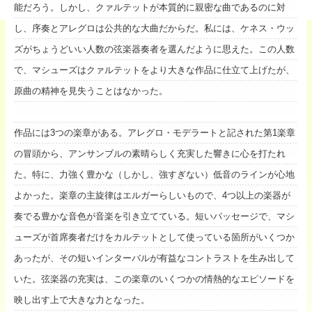
能だろう。しかし、クァルテットが本質的に親密な曲であるのに対
し、序奏とアレグロは公共的な大曲だからだ。私には、ケネス・ウッ
ズがちょうどいい人数の弦楽器奏者を選んだように思えた。この人数
で、マシューズはクァルテットをより大きな作品に仕立て上げたが、
原曲の精神を見失うことはなかった。
作品には3つの楽章がある。アレグロ・モデラートと記された第1楽章
の冒頭から、アンサンブルの素晴らしく充実した響きに心を打たれ
た。特に、力強く豊かな（しかし、強すぎない）低音のラインが心地
よかった。楽章の主旋律はエルガーらしいもので、4つ以上の楽器が
奏でる豊かな音色が音楽を引き立てている。短いパッセージで、マシ
ューズが首席奏者だけをカルテットとして使っている箇所がいくつか
あったが、その短いインターバルが有益なコントラストを生み出して
いた。弦楽器の充実は、この楽章のいくつかの情熱的なエピソードを
映し出す上で大きな力となった。