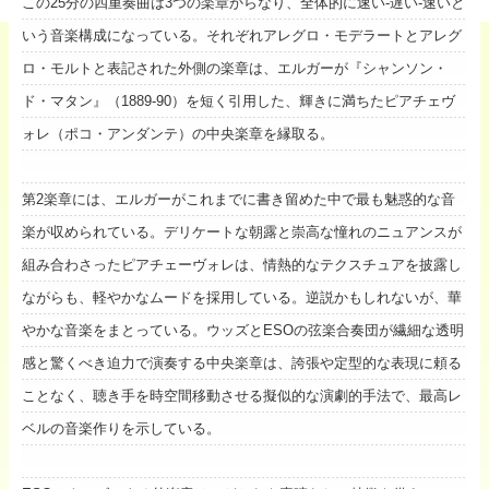
この25分の四重奏曲は3つの楽章からなり、全体的に速い-遅い-速いと
いう音楽構成になっている。それぞれアレグロ・モデラートとアレグ
ロ・モルトと表記された外側の楽章は、エルガーが『シャンソン・
ド・マタン』（1889-90）を短く引用した、輝きに満ちたピアチェヴ
ォレ（ポコ・アンダンテ）の中央楽章を縁取る。
第2楽章には、エルガーがこれまでに書き留めた中で最も魅惑的な音
楽が収められている。デリケートな朝露と崇高な憧れのニュアンスが
組み合わさったピアチェーヴォレは、情熱的なテクスチュアを披露し
ながらも、軽やかなムードを採用している。逆説かもしれないが、華
やかな音楽をまとっている。ウッズとESOの弦楽合奏団が繊細な透明
感と驚くべき迫力で演奏する中央楽章は、誇張や定型的な表現に頼る
ことなく、聴き手を時空間移動させる擬似的な演劇的手法で、最高レ
ベルの音楽作りを示している。