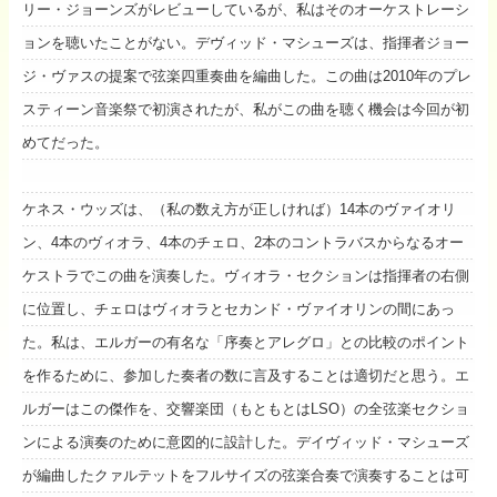
リー・ジョーンズがレビューしているが、私はそのオーケストレーシ
ョンを聴いたことがない。デヴィッド・マシューズは、指揮者ジョー
ジ・ヴァスの提案で弦楽四重奏曲を編曲した。この曲は2010年のプレ
スティーン音楽祭で初演されたが、私がこの曲を聴く機会は今回が初
めてだった。
ケネス・ウッズは、（私の数え方が正しければ）14本のヴァイオリ
ン、4本のヴィオラ、4本のチェロ、2本のコントラバスからなるオー
ケストラでこの曲を演奏した。ヴィオラ・セクションは指揮者の右側
に位置し、チェロはヴィオラとセカンド・ヴァイオリンの間にあっ
た。私は、エルガーの有名な「序奏とアレグロ」との比較のポイント
を作るために、参加した奏者の数に言及することは適切だと思う。エ
ルガーはこの傑作を、交響楽団（もともとはLSO）の全弦楽セクショ
ンによる演奏のために意図的に設計した。デイヴィッド・マシューズ
が編曲したクァルテットをフルサイズの弦楽合奏で演奏することは可