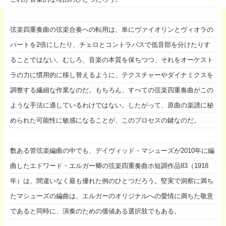
弦楽四重奏曲の弦楽合奏への転用は、単にヴァイオリンとヴィオラの
パートを2倍にしたり、チェロとコントラバスで低音部を分けたりす
ることではない。むしろ、音楽の本質を保ちつつ、それをオーケスト
ラの力に慣用的に移し替えるように、テクスチャーやダイナミクスを
調整する繊細な作業なのだ。もちろん、すべての弦楽四重奏曲がこの
ような手法に適しているわけではない。したがって、原曲の楽譜に秘
められた可能性に敏感になることが、このプロセスの鍵なのだ。
数ある管弦楽編曲の中でも、デイヴィッド・マシューズが2010年に編
曲したエドワード・エルガー卿の弦楽四重奏曲ホ短調作品83（1918
年）は、間違いなく最も優れた例のひとつだろう。堅実で洞察に満ち
たマシューズの編曲は、エルガーのオリジナルへの愛情に満ちた敬意
であると同時に、演奏のための価値ある選択肢でもある。