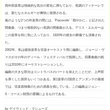
両外部楽章は情緒的な気分の変化に満ちており、長調のフィナーレで
は、新たなエネルギーが爽快に発揮される。
嵐のような2つの外楽章の間には、'Piacevole'「穏やかに」と記された
間奏曲、つまり牧歌的なハ長調の間奏曲が入る。アリス・エルガーは
この楽章を特に気に入っており、1920年の彼女の葬儀でも演奏され
た。
2002年、私は緩徐楽章を弦楽オーケストラ用に編曲し、ジョージ・ヴ
ァスがその年のディール・フェスティバルで指揮した。四重奏曲の残
りは2010年にオーケストレーションした。
編曲の大きな部分はコントラバスのパートを加えたことだが、上声部
を厚くした箇所もいくつかある。第1楽章の2箇所とアンダンテの最後
では、弦楽器独奏のための原曲を残している。この編曲はジョン・
S・コーエン財団の委嘱によるものである。
by デイヴィッド・マシューズ