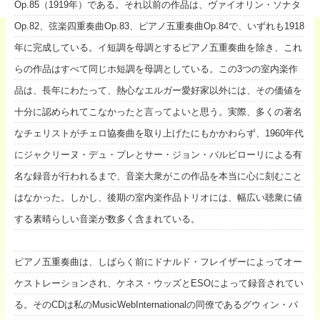
Op.85（1919年）である。それ以前の作品は、ヴァイオリン・ソナタ
Op.82、弦楽四重奏曲Op.83、ピアノ五重奏曲Op.84で、いずれも1918
年に完成している。イ短調を母調とするピアノ五重奏曲を除き、これ
らの作品はすべて同じホ短調を母調としている。この3つの室内楽作
品は、長年にわたって、熱心なエルガー愛好家以外には、その価値を
十分に認められてこなかったと言ってよいと思う。実際、多くの著名
なチェリストがチェロ協奏曲を取り上げたにもかかわらず、1960年代
にジャクリーヌ・デュ・プレとサー・ジョン・バルビローリによる有
名な録音が行われるまで、音楽大衆がこの作品を本当に心に刻むこと
はなかった。しかし、後期の室内楽作品トリオには、幅広い聴衆に値
する素晴らしい音楽が数多く含まれている。
ピアノ五重奏曲は、しばらく前にドナルド・フレイザーによってオー
ケストレーションされ、ケネス・ウッズとESOによって録音されてい
る。そのCDは私のMusicWebInternationalの同僚であるグウィン・パ