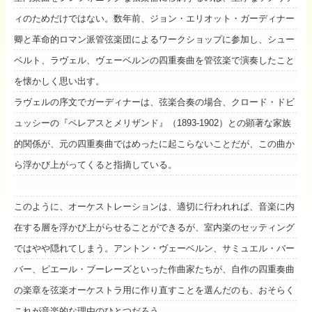
ィのためだけではない。数年前、ジョン・エリオット・ガーディナー
卿と革命的ロマン派管弦楽団によるワークショップに参加し、シュー
ベルト、ラヴェル、ヴェーベルンの四重奏曲を管弦楽で演奏したこと
を懐かしく思い出す。
ラヴェルの序文でガーディナーは、弦楽合奏の場合、クロード・ドビ
ュッシーの『ペレアスとメリザンド』（1893-1902）との顕著な家族
的関係が、元の四重奏曲ではめったに起こらないことだが、この曲か
ら浮かび上がってくると指摘している。
このように、オーケストレーションは、適切に行われれば、音楽に内
在する層を浮かび上がらせることができるが、室内楽のセッティング
ではやや隠れてしまう。アントン・ヴェーベルン、サミュエル・バー
バー、ピエール・ブーレーズといった作曲家たちが、自作の四重奏曲
の楽章を弦楽オーケストラ用に作り直すことを選んだのも、おそらく
これが音楽的な理由のひとつだろう。