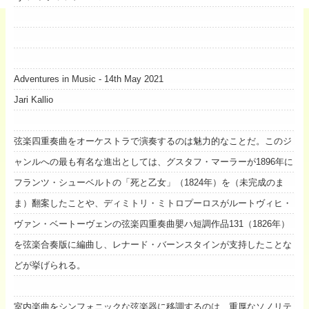
Adventures in Music - 14th May 2021
Jari Kallio
弦楽四重奏曲をオーケストラで演奏するのは魅力的なことだ。このジ
ャンルへの最も有名な進出としては、グスタフ・マーラーが1896年に
フランツ・シューベルトの「死と乙女」（1824年）を（未完成のま
ま）翻案したことや、ディミトリ・ミトロプーロスがルートヴィヒ・
ヴァン・ベートーヴェンの弦楽四重奏曲嬰ハ短調作品131（1826年）
を弦楽合奏版に編曲し、レナード・バーンスタインが支持したことな
どが挙げられる。
室内楽曲をシンフォニックな弦楽器に移調するのは、重厚なソノリテ