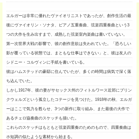
エルガーは非常に優れたヴァイオリニストであったが、創作生活の最
後にヴァイオリン・ソナタ、ピアノ五重奏曲、弦楽四重奏曲という3
つの大作を生み出すまで、成熟した弦楽室内楽曲は書いていない。
第一次世界大戦の影響で、彼の創作意欲は失われていた。「恐ろしい
影が覆っている状態では、まともな仕事はできない」と、彼は友人の
シドニー・コルヴィンに手紙を書いている。
彼はハムステッドの豪邸に住んでいたが、多くの時間は病気で深く落
ち込んでいた。
しかし1917年、彼の妻がサセックス州のフィトルワース近郊にブリン
クウェルズという孤立したコテージを見つけた。1918年の秋、エルガ
ーはここで気力を甦らせ、3つの新作に取り組み、また最後の大作で
あるチェロ協奏曲のスケッチも描いた。
これらのスケッチはもともと弦楽四重奏のためのもので、四重奏曲は
ホ短調の似たような素材から始まる。