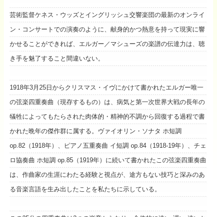
芸術監督ケネス・ウッズとイングリッシュ交響楽団の最新のオンライ
ン・コンサートでの演奏のように、献身的かつ熱意を持って現実に響
かせることができれば、エルガー／マシューズの楽譜の伝達力は、聴
き手を魅了すること間違いない。
1918年3月25日からクリスマス・イヴにかけて書かれたエルガー唯一
の弦楽四重奏曲（現存するもの）は、病気と第一次世界大戦の長年の
犠牲によってもたらされた肉体的・精神的不調から回復する過程で書
かれた晩年の傑作群に属する。ヴァイオリン・ソナタ ホ短調
op.82（1918年）、ピアノ五重奏曲 イ短調 op.84（1918-19年）、チェ
ロ協奏曲 ホ短調 op.85（1919年）に続いて書かれたこの弦楽四重奏曲
は、作曲家の生涯にわたる経験と視点が、途方もない技巧と深みのあ
る音楽言語を生み出したことを私たちに示している。