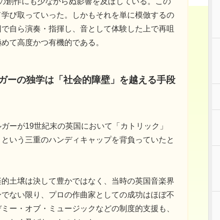
》の創作にも少なからぬ影響を及ぼしている。この
て学び取っていった。しかもそれを単に模倣するの
団で自ら演奏・指揮し、音として体験した上で再咀
極めて高度かつ有機的である。
ルガーの独学は「社会的障壁」を越える手段
ガーが19世紀末の英国において「カトリック」
」という三重のハンディキャップを背負っていたと
楽的土壌は決して豊かではなく、当時の英国音楽界
身でない限り、プロの作曲家としての成功はほぼ不
デミー・オブ・ミュージックなどの制度的支援も、