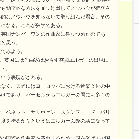
最も効率的な方法を見つけ出してノウハウが確立さ
率的なノウハウを知らないで取り組んだ場合、その
とになる。これが独学である。
も英国ナンバーワンの作曲家に昇りつめたのであ
だと思う。
えてみよう。
間、英国には作曲家はおらず突如エルガーの出現に
・・。
ういう表現がされる。
はなく、実際にはヨーロッパにおける音楽文化の中
わけであり、パーセルからエルガーの間にも多くの
ン、ベネット、サリヴァン、スタンフォード、パリ
名度を誇るか？といえばエルガー以降の話になって
産の国際的作曲家を輩出するために国を挙げての国