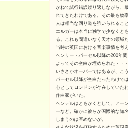
かねで試行錯誤繰り返しながら、
れてきたわけである。その最も効
人は相当な回り道を強いられるこ
エルガーは本当に独学で少なくと
る。これも間違いなく天才の領域
当時の英国における音楽事情を考
ヘンリー・パーセル以降の200年
よってその空白が埋められた・・
いささかオーバーではあるが、こ
パーセル以降が空白だったわけで
心としてロンドンが存在していた
作曲家がいた。
ヘンデルはともかくとして、アー
ーなど。確かに彼らが国際的な知
しまうのは否めないが。
そんな状況を打破するために英国