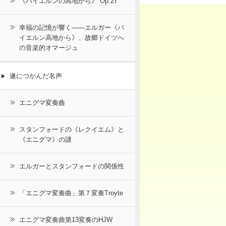
《バイエルンの高地から》 Op.27
幸福の記憶が響く――エルガー《バ
イエルン高地から》、故郷ドイツへ
の音楽的オマージュ
遂につかんだ名声
エニグマ変奏曲
スタンフォードの《レクイエム》と
《エニグマ》の謎
エルガーとスタンフォードの関係性
「エニグマ変奏曲」第７変奏Troyte
エニグマ変奏曲第13変奏のHJW