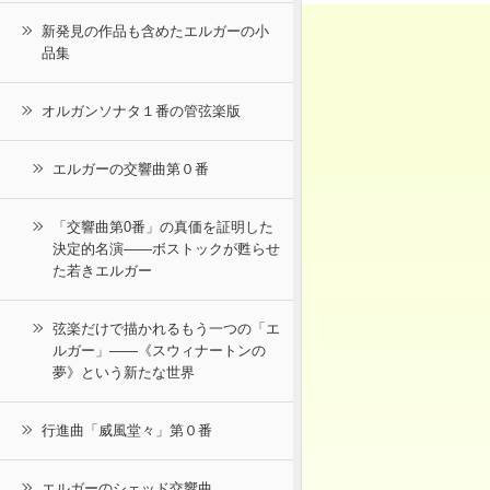
新発見の作品も含めたエルガーの小
品集
オルガンソナタ１番の管弦楽版
エルガーの交響曲第０番
「交響曲第0番」の真価を証明した
決定的名演――ボストックが甦らせ
た若きエルガー
弦楽だけで描かれるもう一つの「エ
ルガー」――《スウィナートンの
夢》という新たな世界
行進曲「威風堂々」第０番
エルガーのシェッド交響曲