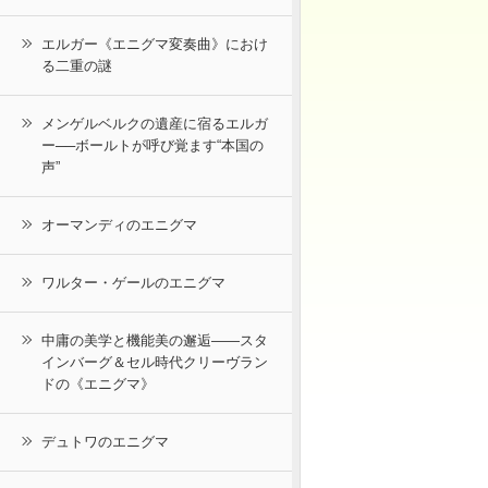
エルガー《エニグマ変奏曲》におけ
る二重の謎
メンゲルベルクの遺産に宿るエルガ
ー──ボールトが呼び覚ます“本国の
声”
オーマンディのエニグマ
ワルター・ゲールのエニグマ
中庸の美学と機能美の邂逅――スタ
インバーグ＆セル時代クリーヴラン
ドの《エニグマ》
デュトワのエニグマ