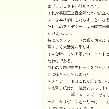
家プロジェクトが計画された。
それが英国王立音楽院などの設立
ンスを本格的にもたらすことにな
それらのアカデミーには当時英国
が迎えられた。
特にスタンフォードの張り切りよ
華々しく大活躍を果たす。
そんな時にその国家プロジェクト
たわけである。
当時の英国作曲界ビッグ３だった
間に抜き去ってしまった。
スタンフォードはこれが許せなか
を攻撃し続けた。憎悪といっても
一方、サリヴァンとパリーはエル
の擁護者となったのである。