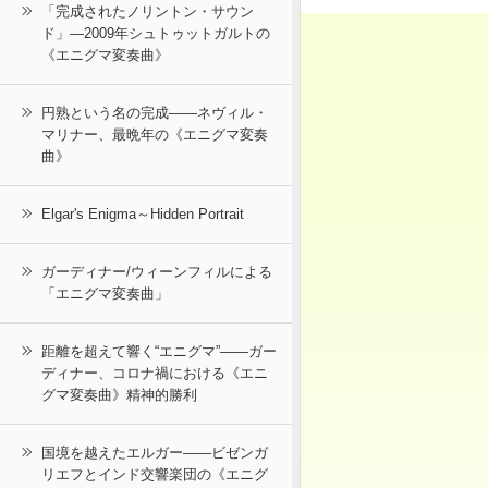
「完成されたノリントン・サウン
ド」―2009年シュトゥットガルトの
《エニグマ変奏曲》
円熟という名の完成――ネヴィル・
マリナー、最晩年の《エニグマ変奏
曲》
Elgar's Enigma～Hidden Portrait
ガーディナー/ウィーンフィルによる
「エニグマ変奏曲」
距離を超えて響く“エニグマ”――ガー
ディナー、コロナ禍における《エニ
グマ変奏曲》精神的勝利
国境を越えたエルガー――ビゼンガ
リエフとインド交響楽団の《エニグ