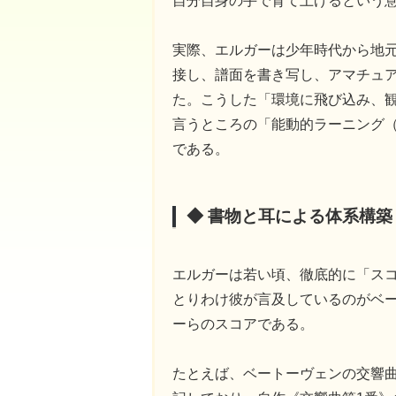
自分自身の手で育て上げるという
実際、エルガーは少年時代から地
接し、譜面を書き写し、アマチュ
た。こうした「環境に飛び込み、
言うところの「能動的ラーニング（act
である。
◆ 書物と耳による体系構
エルガーは若い頃、徹底的に「ス
とりわけ彼が言及しているのがベ
ーらのスコアである。
たとえば、ベートーヴェンの交響