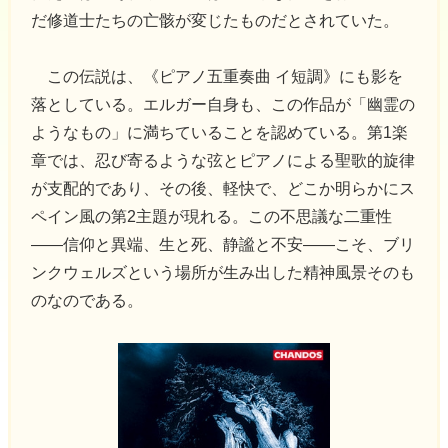
だ修道士たちの亡骸が変じたものだとされていた。
この伝説は、《ピアノ五重奏曲 イ短調》にも影を
落としている。エルガー自身も、この作品が「幽霊の
ようなもの」に満ちていることを認めている。第1楽
章では、忍び寄るような弦とピアノによる聖歌的旋律
が支配的であり、その後、軽快で、どこか明らかにス
ペイン風の第2主題が現れる。この不思議な二重性
――信仰と異端、生と死、静謐と不安――こそ、ブリ
ンクウェルズという場所が生み出した精神風景そのも
のなのである。