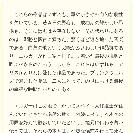
これらの作品はいずれも、華やかさや外向的な劇性
を欠いている。若き日の野心も、成功期の輝かしい昂
揚も、そこにはもはや存在しない。その代わりにある
のは、郷愁と懐古に満ちた、驚くほど透き通った音楽
である。白鳥の歌という比喩がふさわしい作品群であ
り、エルガーが作曲家として辿り着いた最後の境地と
呼ぶべきものだろう。しかも、これらはいずれも、ア
リスがとりわけ愛した作品であった。ブリンクウェル
ズで過ごした夏は、二人にとってこの世における最後
の幸福な時間だったのである。
エルガーはこの地で、かつてスペイン人修道士が住
んでいたとされる場所の近く、奇妙に林立する木々の
周囲を好んで散歩していたという。地元に伝わる言い
伝えでは、それらの木々は、不敬な儀式を行って死ん