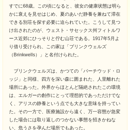
すでに68歳。この頃になると、彼女の健康状態は明ら
かに衰えを見せはじめ、夏のあいだ静養を兼ねて滞在
できる別荘を探す必要に迫られていた。こうして見つ
け出されたのが、ウェスト・サセックス州フィトルワ
ース近郊にひっそりと佇む山荘である。1917年5月よ
り借り受けられ、この家は「ブリンクウェルズ
（Brinkwells）」と名付けられた。
ブリンクウェルズは、かつての「バーチウッド・ロ
ッジ」と同様、四方を深い森に囲まれた、人里離れた
場所にあった。外界からほとんど隔絶されたこの環境
は、エルガーの創作にとって理想的であっただけでな
く、アリスの静養という点でも大きな意味を持ってい
た。その一方で、医療施設から遠く、万一容態が急変
した場合には取り返しのつかない事態を招きかねな
い、危うさを孕んだ場所でもあった。