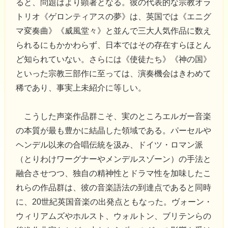
ると、問題はより顕著となる。彼の代表的な宗教オラ
トリオ《ゲロンティアスの夢》は、英国では《エニグ
マ変奏曲》《威風堂々》と並んで三大人気作品に数え
られるにもかかわらず、日本ではその存在すらほとん
ど知られていない。さらには《使徒たち》《神の国》
といった宗教三部作に至っては、演奏機会はきわめて
稀であり、事実上未紹介に等しい。
こうした声楽作品群こそ、実のところエルガー音楽
の本質が最も豊かに結晶した領域である。パーセルや
ヘンデル以来の合唱伝統を汲み、ドイツ・ロマン派
（とりわけワーグナーやメンデルスゾーン）の手法と
融合させつつ、独自の精神性とドラマ性を加味したこ
れらの作品群は、彼の音楽語法の到達点であると同時
に、20世紀英国音楽の出発点ともなった。ヴォーン・
ウィリアムズやホルスト、ウォルトン、ブリテンらの