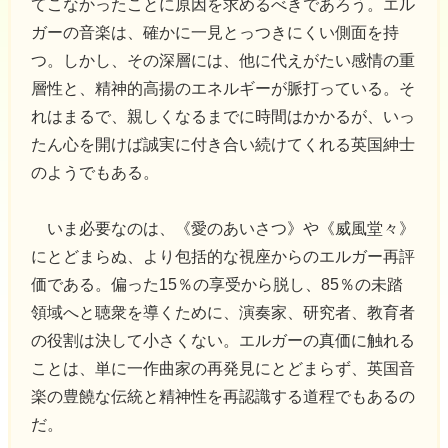
てこなかったことに原因を求めるべきであろう。エル
ガーの音楽は、確かに一見とっつきにくい側面を持
つ。しかし、その深層には、他に代えがたい感情の重
層性と、精神的高揚のエネルギーが脈打っている。そ
れはまるで、親しくなるまでに時間はかかるが、いっ
たん心を開けば誠実に付き合い続けてくれる英国紳士
のようでもある。
いま必要なのは、《愛のあいさつ》や《威風堂々》
にとどまらぬ、より包括的な視座からのエルガー再評
価である。偏った15％の享受から脱し、85％の未踏
領域へと聴衆を導くために、演奏家、研究者、教育者
の役割は決して小さくない。エルガーの真価に触れる
ことは、単に一作曲家の再発見にとどまらず、英国音
楽の豊饒な伝統と精神性を再認識する道程でもあるの
だ。