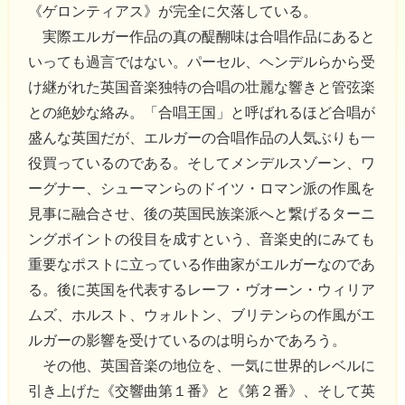
《ゲロンティアス》が完全に欠落している。
実際エルガー作品の真の醍醐味は合唱作品にあると
いっても過言ではない。パーセル、ヘンデルらから受
け継がれた英国音楽独特の合唱の壮麗な響きと管弦楽
との絶妙な絡み。「合唱王国」と呼ばれるほど合唱が
盛んな英国だが、エルガーの合唱作品の人気ぶりも一
役買っているのである。そしてメンデルスゾーン、ワ
ーグナー、シューマンらのドイツ・ロマン派の作風を
見事に融合させ、後の英国民族楽派へと繋げるターニ
ングポイントの役目を成すという、音楽史的にみても
重要なポストに立っている作曲家がエルガーなのであ
る。後に英国を代表するレーフ・ヴオーン・ウィリア
ムズ、ホルスト、ウォルトン、ブリテンらの作風がエ
ルガーの影響を受けているのは明らかであろう。
その他、英国音楽の地位を、一気に世界的レベルに
引き上げた《交響曲第１番》と《第２番》、そして英