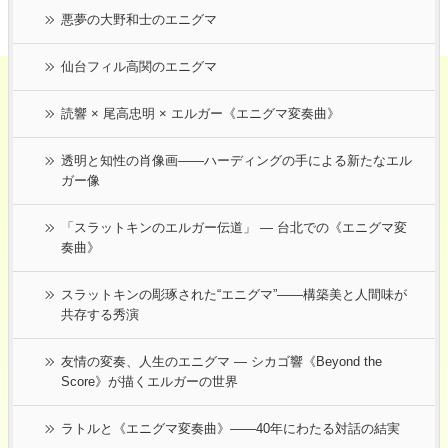
悪夢の大野和士のエニグマ
仙台フィル高関のエニグマ
読響 × 尾高忠明 × エルガー《エニグマ変奏曲》
透明と知性の肖像画――ハーディングの手による新たなエル
ガー像
「スラットキンのエルガー伝道」 ― 台北での《エニグマ変
奏曲》
スラットキンの彫琢された“エニグマ”——構築美と人間味が
共存する秀演
友情の変奏、人生のエニグマ ― シカゴ響《Beyond the
Score》が描くエルガーの世界
ラトルと《エニグマ変奏曲》――40年にわたる対話の結実