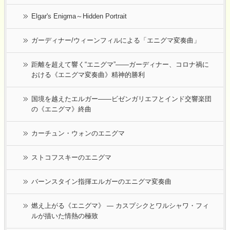
Elgar's Enigma～Hidden Portrait
ガーディナー/ウィーンフィルによる「エニグマ変奏曲」
距離を超えて響く“エニグマ”――ガーディナー、コロナ禍に
おける《エニグマ変奏曲》精神的勝利
国境を越えたエルガー――ビゼンガリエフとインド交響楽団
の《エニグマ》終曲
カーチュン・ウォンのエニグマ
ストコフスキーのエニグマ
バーンスタイン指揮エルガーのエニグマ変奏曲
燃え上がる《エニグマ》 ― カスプシクとワルシャワ・フィ
ルが描いた情熱の極致