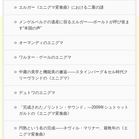
エルガー《エニグマ変奏曲》における二重の謎
メンゲルベルクの遺産に宿るエルガー──ボールトが呼び覚ま
す“本国の声”
オーマンディのエニグマ
ワルター・ゲールのエニグマ
中庸の美学と機能美の邂逅――スタインバーグ＆セル時代ク
リーヴランドの《エニグマ》
デュトワのエニグマ
「完成されたノリントン・サウンド」―2009年シュトゥット
ガルトの《エニグマ変奏曲》
円熟という名の完成――ネヴィル・マリナー、最晩年の《エ
ニグマ変奏曲》