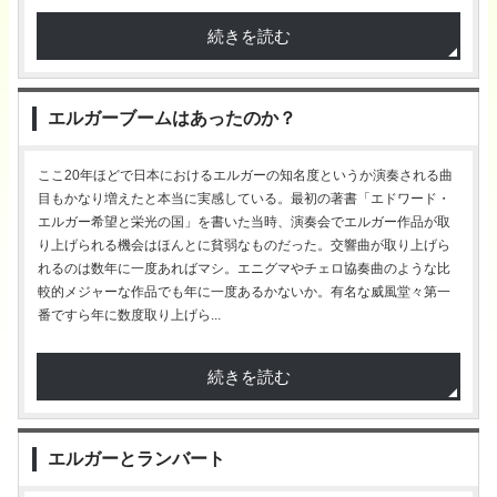
続きを読む
エルガーブームはあったのか？
ここ20年ほどで日本におけるエルガーの知名度というか演奏される曲
目もかなり増えたと本当に実感している。最初の著書「エドワード・
エルガー希望と栄光の国」を書いた当時、演奏会でエルガー作品が取
り上げられる機会はほんとに貧弱なものだった。交響曲が取り上げら
れるのは数年に一度あればマシ。エニグマやチェロ協奏曲のような比
較的メジャーな作品でも年に一度あるかないか。有名な威風堂々第一
番ですら年に数度取り上げら...
続きを読む
エルガーとランバート