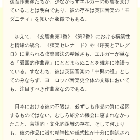
後進作曲家たちが、少なからずエルガーの影響を受け
ていることは明白であり、彼の存在は英国音楽の「モ
ダニティ」を拓いた象徴でもある。
加えて、《交響曲第1番》《第2番》における構築性
と情緒の統合、《弦楽セレナード》や《序奏とアレグ
ロ》に見られる弦楽書法の精緻さも、エルガーが単な
る「愛国的作曲家」にとどまらぬことを雄弁に物語っ
ている。すなわち、彼は英国音楽の「中興の祖」とし
てのみならず、ヨーロッパ音楽史全体の文脈において
も、注目すべき作曲家なのである。
日本における彼の不遇は、必ずしも作品の質に起因
するものではない。むしろ紹介の機会に恵まれなかっ
たこと、言語的・文化的距離の存在、そして何より
も、彼の作品に潜む精神性や儀式性が十分に翻訳され