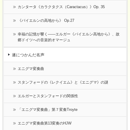
カンタータ《カラクタクス（Caractacus）》Op. 35
《バイエルンの高地から》 Op.27
幸福の記憶が響く――エルガー《バイエルン高地から》、故
郷ドイツへの音楽的オマージュ
遂につかんだ名声
エニグマ変奏曲
スタンフォードの《レクイエム》と《エニグマ》の謎
エルガーとスタンフォードの関係性
「エニグマ変奏曲」第７変奏Troyte
エニグマ変奏曲第13変奏のHJW