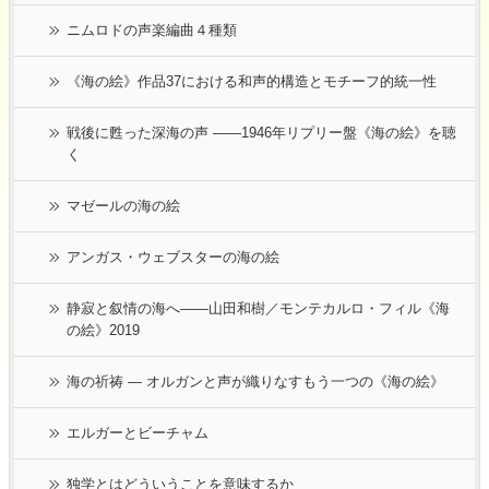
ニムロドの声楽編曲４種類
《海の絵》作品37における和声的構造とモチーフ的統一性
戦後に甦った深海の声 ――1946年リプリー盤《海の絵》を聴
く
マゼールの海の絵
アンガス・ウェブスターの海の絵
静寂と叙情の海へ――山田和樹／モンテカルロ・フィル《海
の絵》2019
海の祈祷 ― オルガンと声が織りなすもう一つの《海の絵》
エルガーとビーチャム
独学とはどういうことを意味するか