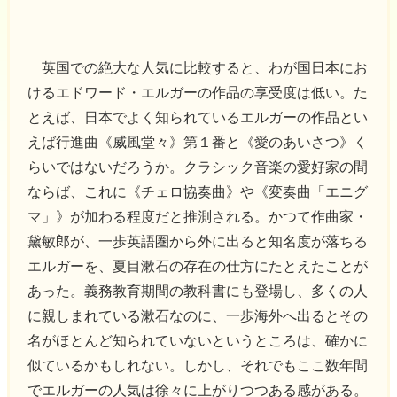
英国での絶大な人気に比較すると、わが国日本にお
けるエドワード・エルガーの作品の享受度は低い。た
とえば、日本でよく知られているエルガーの作品とい
えば行進曲《威風堂々》第１番と《愛のあいさつ》く
らいではないだろうか。クラシック音楽の愛好家の間
ならば、これに《チェロ協奏曲》や《変奏曲「エニグ
マ」》が加わる程度だと推測される。かつて作曲家・
黛敏郎が、一歩英語圏から外に出ると知名度が落ちる
エルガーを、夏目漱石の存在の仕方にたとえたことが
あった。義務教育期間の教科書にも登場し、多くの人
に親しまれている漱石なのに、一歩海外へ出るとその
名がほとんど知られていないというところは、確かに
似ているかもしれない。しかし、それでもここ数年間
でエルガーの人気は徐々に上がりつつある感がある。