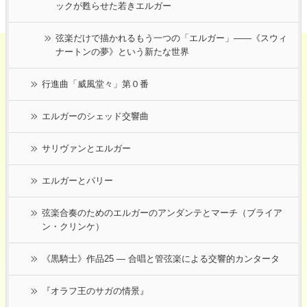
ックが甦らせた若きエルガー
弦楽だけで描かれるもう一つの「エルガー」――《スウィ
ナートンの夢》という新たな世界
行進曲「威風堂々」第０番
エルガーのシェッド交響曲
サリヴァンとエルガー
エルガーとパリー
弦楽合奏のためのエルガーのアンダンテとマーチ（ブライア
ン・クリンケ）
《黒騎士》作品25 ― 合唱と管弦楽による交響的カンタータ
『オラフ王のサガの情景』