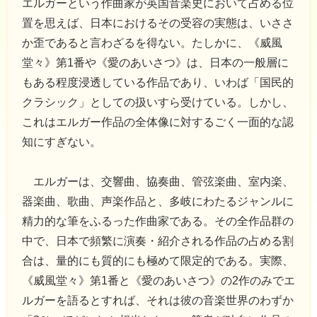
エルガーという作曲家が英国音楽史において占める位
置を思えば、日本におけるその受容の実態は、いささ
か歪であると言わざるを得ない。たしかに、《威風
堂々》第1番や《愛のあいさつ》は、日本の一般層に
もある程度浸透している作品であり、いわば「国民的
クラシック」としての扱いすら受けている。しかし、
これはエルガー作品の全体像に対するごく一面的な認
知にすぎない。
エルガーは、交響曲、協奏曲、管弦楽曲、室内楽、
器楽曲、歌曲、声楽作品と、多岐にわたるジャンルに
精力的な筆をふるった作曲家である。その全作品群の
中で、日本で頻繁に演奏・紹介される作品の占める割
合は、量的にも質的にも極めて限定的である。実際、
《威風堂々》第1番と《愛のあいさつ》の2作のみでエ
ルガーを語るとすれば、それは彼の音楽世界のわずか