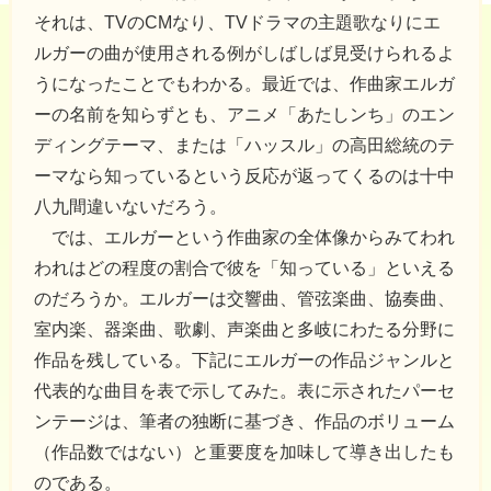
それは、TVのCMなり、TVドラマの主題歌なりにエ
ルガーの曲が使用される例がしばしば見受けられるよ
うになったことでもわかる。最近では、作曲家エルガ
ーの名前を知らずとも、アニメ「あたしンち」のエン
ディングテーマ、または「ハッスル」の高田総統のテ
ーマなら知っているという反応が返ってくるのは十中
八九間違いないだろう。
では、エルガーという作曲家の全体像からみてわれ
われはどの程度の割合で彼を「知っている」といえる
のだろうか。エルガーは交響曲、管弦楽曲、協奏曲、
室内楽、器楽曲、歌劇、声楽曲と多岐にわたる分野に
作品を残している。下記にエルガーの作品ジャンルと
代表的な曲目を表で示してみた。表に示されたパーセ
ンテージは、筆者の独断に基づき、作品のボリューム
（作品数ではない）と重要度を加味して導き出したも
のである。