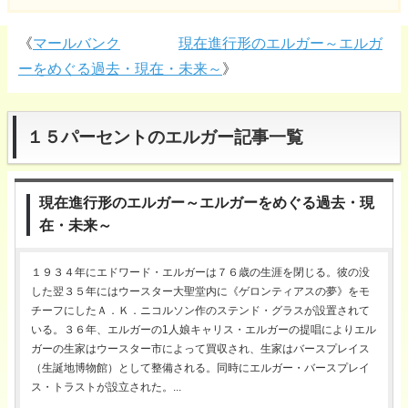
《
マールバンク
現在進行形のエルガー～エルガ
ーをめぐる過去・現在・未来～
》
１５パーセントのエルガー記事一覧
現在進行形のエルガー～エルガーをめぐる過去・現
在・未来～
１９３４年にエドワード・エルガーは７６歳の生涯を閉じる。彼の没
した翌３５年にはウースター大聖堂内に《ゲロンティアスの夢》をモ
チーフにしたＡ．Ｋ．ニコルソン作のステンド・グラスが設置されて
いる。３６年、エルガーの1人娘キャリス・エルガーの提唱によりエル
ガーの生家はウースター市によって買収され、生家はバースプレイス
（生誕地博物館）として整備される。同時にエルガー・バースプレイ
ス・トラストが設立された。...