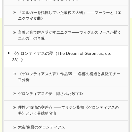
「エルガーを指揮していた最後の大物」――マーラーと《エ
ニグマ変奏曲》
言葉と音で解き明かすエニグマ――ウィグルズワースが描く
エルガーの肖像
《ゲロンティアスの夢（The Dream of Gerontius, op.
38）》
《ゲロンティアスの夢》作品38 ― 各部の構造と象徴モチー
フ分析
ゲロンティアスの夢 隠された数字12
理性と激情の交差点 ――ブリテン指揮《ゲロンティアスの
夢》という異端的名演
大友/東響のゲロンティアス