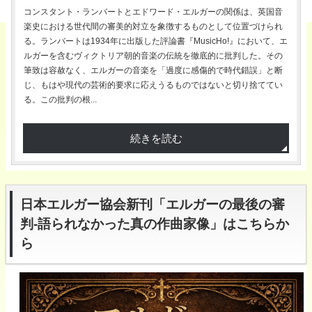
コンスタント・ランバートとエドワード・エルガーの関係は、英国音
楽史における世代間の審美的対立を象徴するものとして位置づけられ
る。ランバートは1934年に出版した評論書『MusicHo!』において、エ
ルガーを含むヴィクトリア朝的音楽の伝統を徹底的に批判した。その
筆致は容赦なく、エルガーの音楽を「過度に感傷的で時代錯誤」と断
じ、もはや現代の芸術的要求に応えうるものではないと切り捨ててい
る。この批判の根...
続きを読む
日本エルガー協会新刊「エルガーの最後の審
判-語られなかった真の作曲家像」はこちらか
ら