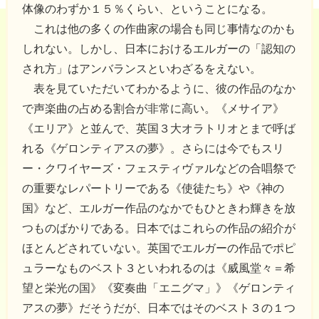
体像のわずか１５％くらい、ということになる。
これは他の多くの作曲家の場合も同じ事情なのかも
しれない。しかし、日本におけるエルガーの「認知の
され方」はアンバランスといわざるをえない。
表を見ていただいてわかるように、彼の作品のなか
で声楽曲の占める割合が非常に高い。《メサイア》
《エリア》と並んで、英国３大オラトリオとまで呼ば
れる《ゲロンティアスの夢》。さらには今でもスリ
ー・クワイヤーズ・フェスティヴァルなどの合唱祭で
の重要なレパートリーである《使徒たち》や《神の
国》など、エルガー作品のなかでもひときわ輝きを放
つものばかりである。日本ではこれらの作品の紹介が
ほとんどされていない。英国でエルガーの作品でポピ
ュラーなものベスト３といわれるのは《威風堂々＝希
望と栄光の国》《変奏曲「エニグマ」》《ゲロンティ
アスの夢》だそうだが、日本ではそのベスト３の１つ