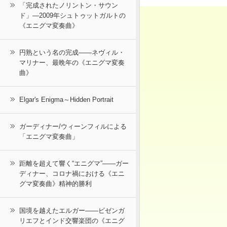
「完成されたノリントン・サウン
ド」―2009年シュトゥットガルトの
《エニグマ変奏曲》
円熟という名の完成――ネヴィル・
マリナー、最晩年の《エニグマ変奏
曲》
Elgar's Enigma～Hidden Portrait
ガーディナー/ウィーンフィルによる
「エニグマ変奏曲」
距離を超えて響く“エニグマ”――ガー
ディナー、コロナ禍における《エニ
グマ変奏曲》精神的勝利
国境を越えたエルガー――ビゼンガ
リエフとインド交響楽団の《エニグ