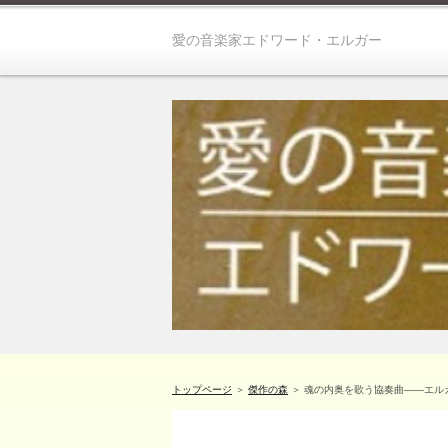
愛の音楽家エドワード・エルガー
トップページ
＞
傑作の森
＞ 魂の内奥を歌う協奏曲――エルガーと