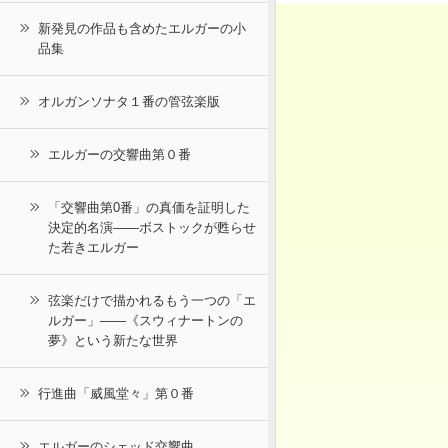
新発見の作品も含めたエルガーの小
品集
オルガンソナタ１番の管弦楽版
エルガーの交響曲第０番
「交響曲第0番」の真価を証明した
決定的名演――ボストックが甦らせ
た若きエルガー
弦楽だけで描かれるもう一つの「エ
ルガー」――《スウィナートンの
夢》という新たな世界
行進曲「威風堂々」第０番
エルガーのシェッド交響曲