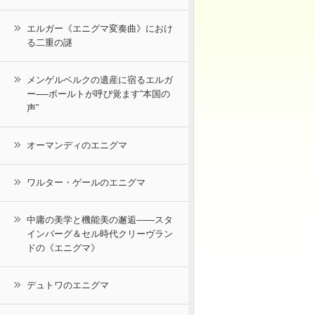
エルガー《エニグマ変奏曲》におけ
る二重の謎
メンゲルベルクの遺産に宿るエルガ
ー──ボールトが呼び覚ます“本国の
声”
オーマンディのエニグマ
ワルター・ゲールのエニグマ
中庸の美学と機能美の邂逅――スタ
インバーグ＆セル時代クリーヴラン
ドの《エニグマ》
デュトワのエニグマ