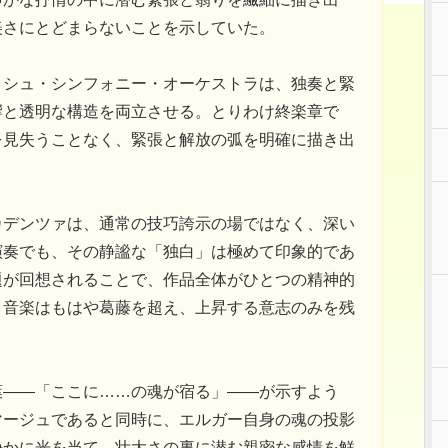
美さにとどまらないことを示していた。
ッシュ・シンフォニー・オーケストラは、独奏と緊
響と透明な構造を両立させる。とりわけ終楽章で
を見失うことなく、緊張と解放の弧を明確に描き出
カデンツァは、通常の技巧誇示の場ではなく、深い
演奏でも、その静謐な「独白」は極めて印象的であ
題が回想されることで、作品全体がひとつの精神的
、音楽はもはや葛藤を超え、上昇する意志のみを残
葉——「ここに……の魂が宿る」——が示すよう
マージュであると同時に、エルガー自身の魂の投影
静かに光を当て、壮大さの裏に潜む親密な感情を鮮