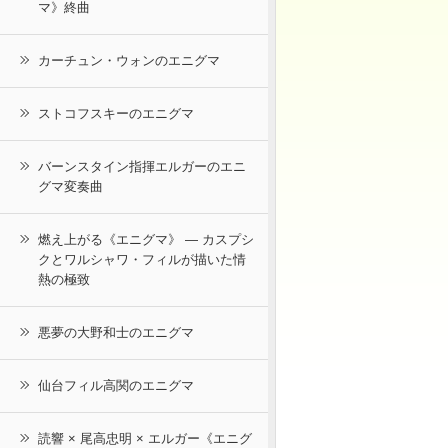
マ》終曲
カーチュン・ウォンのエニグマ
ストコフスキーのエニグマ
バーンスタイン指揮エルガーのエニ
グマ変奏曲
燃え上がる《エニグマ》 ― カスプシ
クとワルシャワ・フィルが描いた情
熱の極致
悪夢の大野和士のエニグマ
仙台フィル高関のエニグマ
読響 × 尾高忠明 × エルガー《エニグ