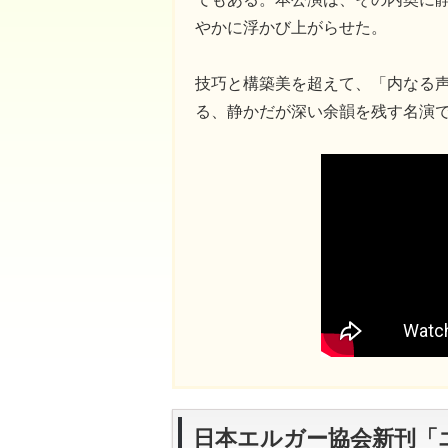
やかに浮かび上がらせた。
技巧と構築美を超えて、「内なる
る、静かだが深い余韻を残す名演
日本エルガー協会新刊「