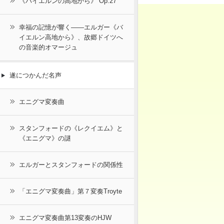
《バイエルンの高地から》 Op.27
幸福の記憶が響く――エルガー《バ
イエルン高地から》、故郷ドイツへ
の音楽的オマージュ
遂につかんだ名声
エニグマ変奏曲
スタンフォードの《レクイエム》と
《エニグマ》の謎
エルガーとスタンフォードの関係性
「エニグマ変奏曲」第７変奏Troyte
エニグマ変奏曲第13変奏のHJW