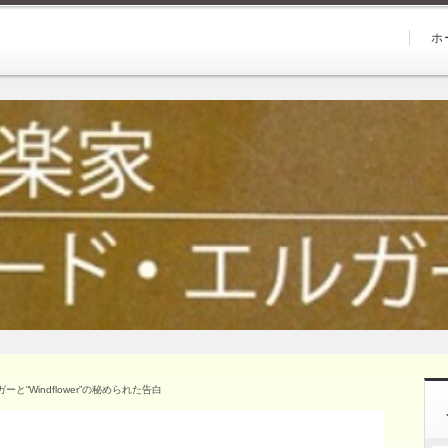
ホ
“Windflower”の秘められた告白