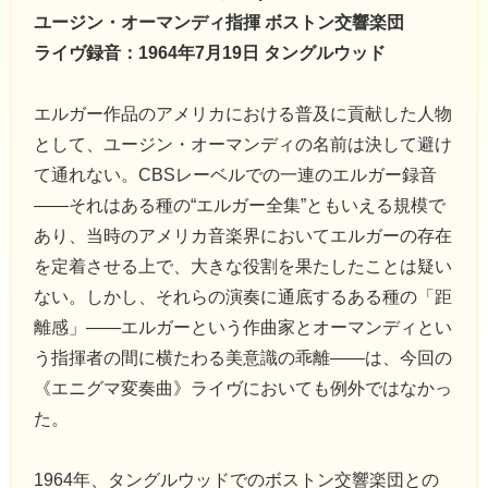
ユージン・オーマンディ指揮 ボストン交響楽団
ライヴ録音：1964年7月19日 タングルウッド
エルガー作品のアメリカにおける普及に貢献した人物
として、ユージン・オーマンディの名前は決して避け
て通れない。CBSレーベルでの一連のエルガー録音
――それはある種の“エルガー全集”ともいえる規模で
あり、当時のアメリカ音楽界においてエルガーの存在
を定着させる上で、大きな役割を果たしたことは疑い
ない。しかし、それらの演奏に通底するある種の「距
離感」――エルガーという作曲家とオーマンディとい
う指揮者の間に横たわる美意識の乖離――は、今回の
《エニグマ変奏曲》ライヴにおいても例外ではなかっ
た。
1964年、タングルウッドでのボストン交響楽団との