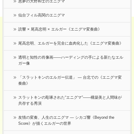
悪夢の大野和士のエニグマ
仙台フィル高関のエニグマ
読響 × 尾高忠明 × エルガー《エニグマ変奏曲》
尾高忠明、エルガーを完全に血肉化した《エニグマ変奏曲》
透明と知性の肖像画――ハーディングの手による新たなエル
ガー像
「スラットキンのエルガー伝道」 ― 台北での《エニグマ変
奏曲》
スラットキンの彫琢された“エニグマ”——構築美と人間味が
共存する秀演
友情の変奏、人生のエニグマ ― シカゴ響《Beyond the
Score》が描くエルガーの世界