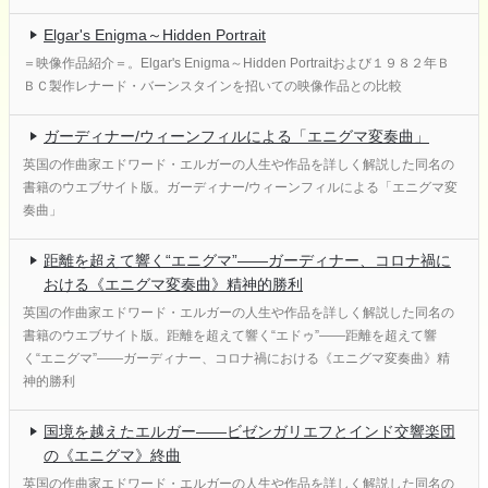
Elgar's Enigma～Hidden Portrait
＝映像作品紹介＝。Elgar's Enigma～Hidden Portraitおよび１９８２年Ｂ
ＢＣ製作レナード・バーンスタインを招いての映像作品との比較
ガーディナー/ウィーンフィルによる「エニグマ変奏曲」
英国の作曲家エドワード・エルガーの人生や作品を詳しく解説した同名の
書籍のウエブサイト版。ガーディナー/ウィーンフィルによる「エニグマ変
奏曲」
距離を超えて響く“エニグマ”――ガーディナー、コロナ禍に
おける《エニグマ変奏曲》精神的勝利
英国の作曲家エドワード・エルガーの人生や作品を詳しく解説した同名の
書籍のウエブサイト版。距離を超えて響く“エドゥ”――距離を超えて響
く“エニグマ”――ガーディナー、コロナ禍における《エニグマ変奏曲》精
神的勝利
国境を越えたエルガー――ビゼンガリエフとインド交響楽団
の《エニグマ》終曲
英国の作曲家エドワード・エルガーの人生や作品を詳しく解説した同名の