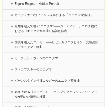
Elgar's Enigma～Hidden Portrait
ガーディナー/ウィーンフィルによる「エニグマ変奏曲」
距離を超えて響く“エニグマ”――ガーディナー、コロナ禍に
おける《エニグマ変奏曲》精神的勝利
国境を越えたエルガー――ビゼンガリエフとインド交響楽団
の《エニグマ》終曲
カーチュン・ウォンのエニグマ
ストコフスキーのエニグマ
バーンスタイン指揮エルガーのエニグマ変奏曲
燃え上がる《エニグマ》 ― カスプシクとワルシャワ・フィ
ルが描いた情熱の極致