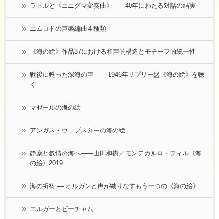
ラトルと《エニグマ変奏曲》――40年にわたる対話の結実
ニムロドの声楽編曲４種類
《海の絵》作品37における和声的構造とモチーフ的統一性
戦後に甦った深海の声 ――1946年リプリー盤《海の絵》を聴
く
マゼールの海の絵
アンガス・ウェブスターの海の絵
静寂と叙情の海へ――山田和樹／モンテカルロ・フィル《海
の絵》2019
海の祈祷 ― オルガンと声が織りなすもう一つの《海の絵》
エルガーとビーチャム