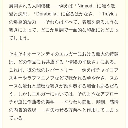
展開される人間模様――例えば「Nimrod」に漂う敬
愛と沈思、「Dorabella」に宿るはかなさ、「Troyte」
の爆発的活力――それらはすべて、表層を滑るような
響きによって、どこか単調で一面的な印象にとどまっ
てしまう。
そもそもオーマンディのエルガーにおける最大の特徴
は、どの作品にも共通する「情緒の平板さ」にある。
これは、彼の他のレパートリー――例えばチャイコフ
スキーやラフマニノフなどで聴かれる華やかさ、スム
ースな流れと濃密な響きが効を奏する場合もあるだろ
う。しかしエルガーにおいては、そのようなアプロー
チが逆に作曲者の美学――すなわち節度、抑制、感情
の内省的表現――を失わせる方向へと作用してしまっ
ている。