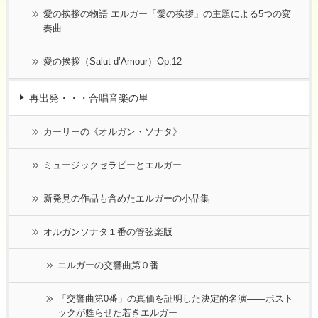
愛の挨拶の物語 エルガー「愛の挨拶」の主題による5つの変
奏曲
愛の挨拶（Salut d’Amour）Op.12
再出発・・・合唱音楽の里
カーリーの《オルガン・ソナタ》
ミュージックセラピーとエルガー
新発見の作品も含めたエルガーの小品集
オルガンソナタ１番の管弦楽版
エルガーの交響曲第０番
「交響曲第0番」の真価を証明した決定的名演――ボスト
ックが甦らせた若きエルガー