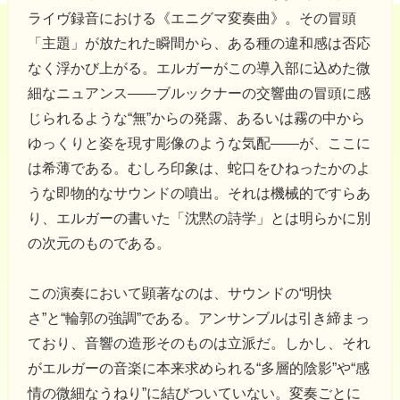
ライヴ録音における《エニグマ変奏曲》。その冒頭
「主題」が放たれた瞬間から、ある種の違和感は否応
なく浮かび上がる。エルガーがこの導入部に込めた微
細なニュアンス――ブルックナーの交響曲の冒頭に感
じられるような“無”からの発露、あるいは霧の中から
ゆっくりと姿を現す彫像のような気配――が、ここに
は希薄である。むしろ印象は、蛇口をひねったかのよ
うな即物的なサウンドの噴出。それは機械的ですらあ
り、エルガーの書いた「沈黙の詩学」とは明らかに別
の次元のものである。
この演奏において顕著なのは、サウンドの“明快
さ”と“輪郭の強調”である。アンサンブルは引き締まっ
ており、音響の造形そのものは立派だ。しかし、それ
がエルガーの音楽に本来求められる“多層的陰影”や“感
情の微細なうねり”に結びついていない。変奏ごとに