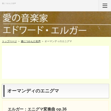
遂につかんだ名声
ホーム
RSS購読
サイトマップ
トップページ
＞
遂につかんだ名声
＞ オーマンディのエニグマ
オーマンディのエニグマ
エルガー：エニグマ変奏曲 op.36