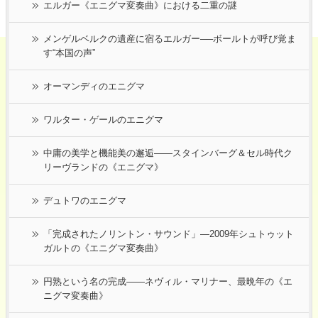
エルガー《エニグマ変奏曲》における二重の謎
メンゲルベルクの遺産に宿るエルガー──ボールトが呼び覚ま
す“本国の声”
オーマンディのエニグマ
ワルター・ゲールのエニグマ
中庸の美学と機能美の邂逅――スタインバーグ＆セル時代ク
リーヴランドの《エニグマ》
デュトワのエニグマ
「完成されたノリントン・サウンド」―2009年シュトゥット
ガルトの《エニグマ変奏曲》
円熟という名の完成――ネヴィル・マリナー、最晩年の《エ
ニグマ変奏曲》