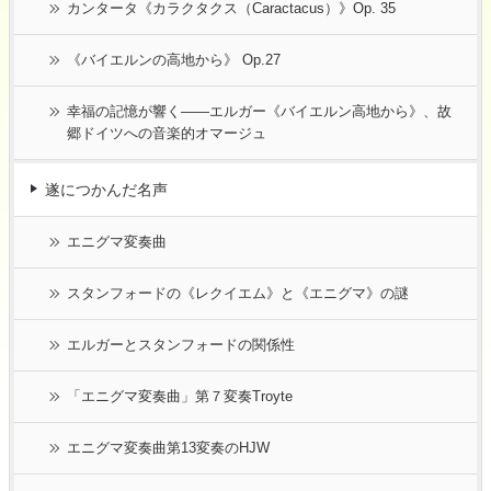
カンタータ《カラクタクス（Caractacus）》Op. 35
《バイエルンの高地から》 Op.27
幸福の記憶が響く――エルガー《バイエルン高地から》、故
郷ドイツへの音楽的オマージュ
遂につかんだ名声
エニグマ変奏曲
スタンフォードの《レクイエム》と《エニグマ》の謎
エルガーとスタンフォードの関係性
「エニグマ変奏曲」第７変奏Troyte
エニグマ変奏曲第13変奏のHJW