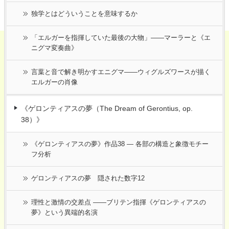
独学とはどういうことを意味するか
「エルガーを指揮していた最後の大物」――マーラーと《エ
ニグマ変奏曲》
言葉と音で解き明かすエニグマ――ウィグルズワースが描く
エルガーの肖像
《ゲロンティアスの夢（The Dream of Gerontius, op.
38）》
《ゲロンティアスの夢》作品38 ― 各部の構造と象徴モチー
フ分析
ゲロンティアスの夢 隠された数字12
理性と激情の交差点 ――ブリテン指揮《ゲロンティアスの
夢》という異端的名演