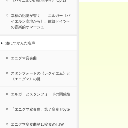
《バイエルンの高地から》 Op.27
幸福の記憶が響く――エルガー《バ
イエルン高地から》、故郷ドイツへ
の音楽的オマージュ
遂につかんだ名声
エニグマ変奏曲
スタンフォードの《レクイエム》と
《エニグマ》の謎
エルガーとスタンフォードの関係性
「エニグマ変奏曲」第７変奏Troyte
エニグマ変奏曲第13変奏のHJW