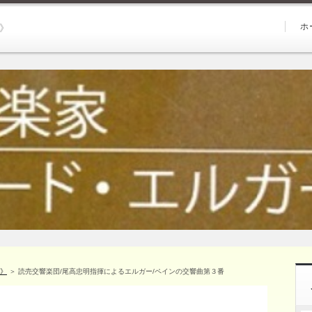
ホ
）》
）》
＞ 読売交響楽団/尾高忠明指揮によるエルガー/ペインの交響曲第３番