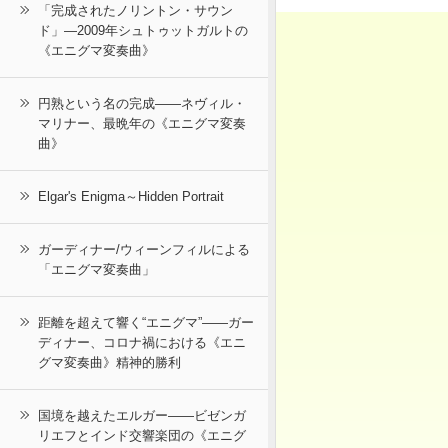
「完成されたノリントン・サウン
ド」―2009年シュトゥットガルトの
《エニグマ変奏曲》
円熟という名の完成――ネヴィル・
マリナー、最晩年の《エニグマ変奏
曲》
Elgar's Enigma～Hidden Portrait
ガーディナー/ウィーンフィルによる
「エニグマ変奏曲」
距離を超えて響く“エニグマ”――ガー
ディナー、コロナ禍における《エニ
グマ変奏曲》精神的勝利
国境を越えたエルガー――ビゼンガ
リエフとインド交響楽団の《エニグ