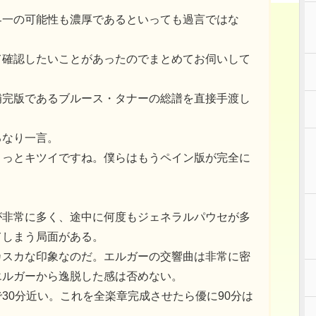
界一の可能性も濃厚であるといっても過言ではな
て確認したいことがあったのでまとめてお伺いして
補完版であるブルース・タナーの総譜を直接手渡し
るなり一言。
ょっとキツイですね。僕らはもうペイン版が完全に
が非常に多く、途中に何度もジェネラルパウセが多
てしまう局面がある。
カスカな印象なのだ。エルガーの交響曲は非常に密
エルガーから逸脱した感は否めない。
30分近い。これを全楽章完成させたら優に90分は