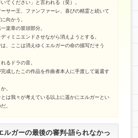
書いてください」と言われる（笑）。
アーサー王、ファンファーレ、喜びの精霊と続いて
寂に向かう。
第一楽章の冒頭部分。
をディミニエンドさせながら消えようとする。
では、ここは消えゆくエルガーの命の描写だそう
されるドラの音。
が完成したこの作品を作曲者本人に手渡して返還す
うか。
ンとは我々が考えている以上に遥かにエルガーとい
のだ。
エルガーの最後の審判-語られなかっ