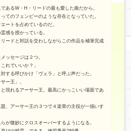
人であるW・H・リードの最も愛した曲だから。
とってのフェンビーのような存在となっていた。
ウエートを占めているのだ。
の霊感を授かっている。
とリードと対話を交わしながらこの作品を補筆完成
たメッセージは２つ。
、これでいいか？」
に対する呼びかけ「ヴェラ」と呼ぶ声だった。
ーサー王」。
うと現れるアーサー王。最高にかっこいい場面であ
主題、アーサー王の３つで４楽章の主役が一揃いす
れらが微妙にクロスオーバーするようになる。
喜びの精霊」である。練習番号289番。