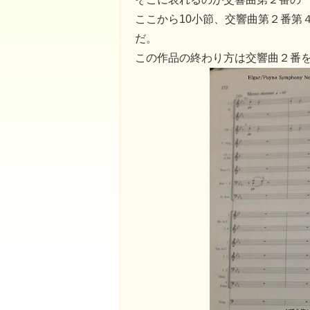
ここから10小節、交響曲第２番第
だ。
この作品の終わり方は交響曲２番