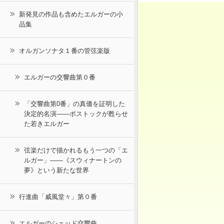
新発見の作品も含めたエルガーの小
品集
オルガンソナタ１番の管弦楽版
エルガーの交響曲第０番
「交響曲第0番」の真価を証明した
決定的名演――ボストックが甦らせ
た若きエルガー
弦楽だけで描かれるもう一つの「エ
ルガー」――《スウィナートンの
夢》という新たな世界
行進曲「威風堂々」第０番
エルガーのシェッド交響曲