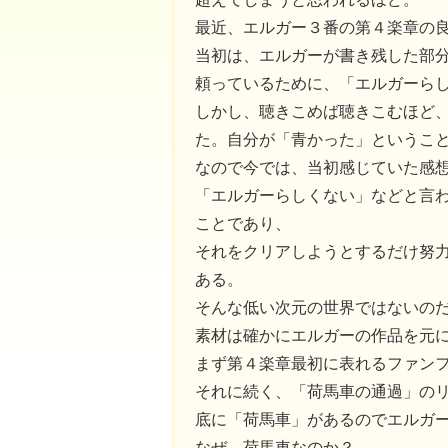
最近、エルガー３番の第４楽章の
当初は、エルガーが書き残した部
頼っているために、「エルガーら
しかし、聴きこめば聴きこむほど
た。自分が「青かった」というこ
なので今では、当初感じていた感想
「エルガーらしくない」などと言
ことであり、
それをクリアしようとするだけ努
ある。
そんな低い次元の世界ではないの
素材は確かにエルガーの作品を元
まず第４楽章最初に表れるファン
それに続く、「荷馬車の通過」の
底に「荷馬車」があるのでエルガ
なぜ、荷馬車なのか？