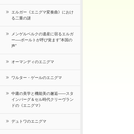
エルガー《エニグマ変奏曲》におけ
る二重の謎
メンゲルベルクの遺産に宿るエルガ
ー──ボールトが呼び覚ます“本国の
声”
オーマンディのエニグマ
ワルター・ゲールのエニグマ
中庸の美学と機能美の邂逅――スタ
インバーグ＆セル時代クリーヴラン
ドの《エニグマ》
デュトワのエニグマ