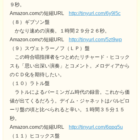
９秒。
Amazon.comの短縮URL
http://tinyurl.com/6y9l5c
（８）ギブソン盤
かなり速めの演奏。１時間２９分２６秒。
Amazon.comの短縮URL
http://tinyurl.com/5zt9wp
（９）スヴェトラーノフ（ＬＰ）盤
この時合唱指揮者をつとめたリチャード・ヒコック
スも「思い出深い演奏」とコメント。メロディアから
のＣＤ化を期待したい。
（１０）ラトル盤
ラトルによるバーミンガム時代の録音。これから価
値が出てくるだろう。デイム・ジャネットはバルビロ
ーリ盤の頃と比べられると辛い。１時間３５分１５
秒。
Amazon.comの短縮URL
http://tinyurl.com/6qpq5u
（１１）ヒコックス盤