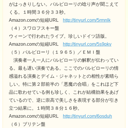
がはっきりしない。バルビローリの唸り声が聞こえて
くる。１時間３６分３３秒。
Amazon.comの短縮URL
http://tinyurl.com/5rmnlk
（４）スワロフスキー盤
ウィーンで行われたライブ。珍しいドイツ語版。
Amazon.comの短縮URL
http://tinyurl.com/5s9pkv
（５）バルビローリ（１９６５）／ＥＭＩ盤
演奏者一人一人にバルビローリの解釈が伝わってい
る。最も遅い演奏である。ここでのバルビローリの情
感溢れる演奏とデイム・ジャネットとの相性が素晴ら
しい。特に第２部前半の「悪魔の合唱」をこれほど下
品に歌わせている例も珍しく、これが結構効果をあげ
ているので、逆に崇高で美しさを表現する部分が引き
立つ結果に。１時間３８分１６秒。
Amazon.comの短縮URL
http://tinyurl.com/6osduh
（６）ブリテン盤