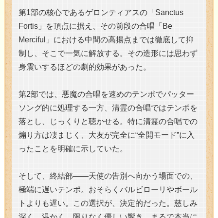
第1部の核心であるゲロンティアスの「Sanctus
Fortis」を頂点に据え、その前段の合唱「Be
Merciful」における中間の高揚点までは徹底して抑
制し、そこで一気に解放する。その造形には思わず
身震いするほどの劇的効果があった。
第2部では、悪魔の合唱を速めのテンポでパッター
ソング的に処理する一方、清霊の合唱ではテンポを
落とし、じっくりと聴かせる。特に清霊の合唱での
煽り方は凄まじく、大友が完全に“全開モード”に入
ったことを明確に示していた。
そして、終結部――天使の告別へ向かう場面での、
極端に遅いテンポ。おそらくバルビローリやボール
トよりも遅い。この選択が、決定的だった。慈しみ
深く、温かく、限りなく優しい響き。まるで本当に