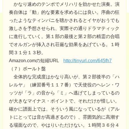
かなり速めのテンポでメリハリを効かせた演奏。演
奏自体は「動」的な要素を求めるには良い。序曲の狂
ったようなティンパニを聴かされるとイヤがおうでも
激しさを予想させられ、実際その通りドラマティック
に進行していく。第１部の最後と第２部の精霊の合唱
でオルガンが挿入され荘厳な効果をあげている。１時
間３１分１３秒。
Amazon.comの短縮URL
http://tinyurl.com/645fh7
（７）ボールト盤
全体的な完成度はかなり高いが、第２部後半の「ハ
レルヤ」（練習番号１１７番）で天使役のヘレン・ワ
ッツが「ラ」の音から「ミ」へ逃げてしまっているの
が大きなマイナス・ポイントで、それだけが惜しい。
確かに譜面上では、そういう風になっているが（アル
トにとっては音が高過ぎるので）、雰囲気的に高潮す
る場面なので、やはりいただけない。１時間３６分４