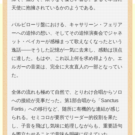
天使に抱擁されているかのようである。
バルビローリ盤における、キャサリーン・フェリア
ーへの追悼の想い、そしてその追悼演奏会でジャネ
ット・ベイカーが感極まって歌えなくなったという
逸話――そうした記憶が一気に去来し、感動は頂点
に達した。もはや、これ以上何を求め得ようか。エ
ルガーの音楽は、完全に大友直人の一部となってい
た。
全体の流れも極めて自然で、とりわけ合唱からソロ
への接続が見事だった。第1部合唱から「Sanctus
Fortis」への移行など、随所に有機的な連結が感じ
られる。セミコロが要所でリーダー的役割を果た
し、子音を飛ばし気味に処理しながらも、重要語句
を際立たせることで意味を明確に伝えていた。