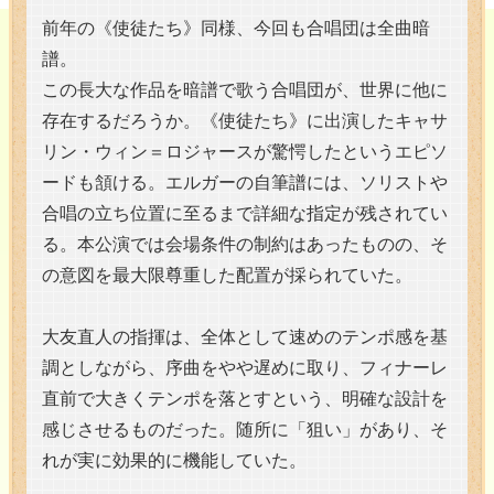
前年の《使徒たち》同様、今回も合唱団は全曲暗
譜。
この長大な作品を暗譜で歌う合唱団が、世界に他に
存在するだろうか。《使徒たち》に出演したキャサ
リン・ウィン＝ロジャースが驚愕したというエピソ
ードも頷ける。エルガーの自筆譜には、ソリストや
合唱の立ち位置に至るまで詳細な指定が残されてい
る。本公演では会場条件の制約はあったものの、そ
の意図を最大限尊重した配置が採られていた。
大友直人の指揮は、全体として速めのテンポ感を基
調としながら、序曲をやや遅めに取り、フィナーレ
直前で大きくテンポを落とすという、明確な設計を
感じさせるものだった。随所に「狙い」があり、そ
れが実に効果的に機能していた。