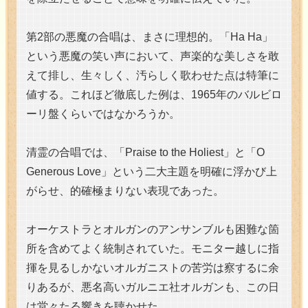
第2部の悪魔の合唱は、まさに理想的。「Ha Ha」
という悪魔の笑い声において、声楽的な美しさを敢
えて排し、生々しく、汚らしく歌わせた点は特筆に
値する。これほど徹底した例は、1965年のバルビロ
ーリ盤くらいではなかろうか。
清霊の合唱では、「Praise to the Holiest」と「O
Generous Love」という二大主題を明確に浮かび上
がらせ、的確極まりない表現であった。
オーケストラとオルガンのアンサンブルも困難な箇
所を含めてよく統制されていた。モニター越しに指
揮を見るしかないオルガニストの苦労は察するに余
りあるが、悪名高いガルニエ社オルガンも、この日
は堂々たる響きを聴かせた。