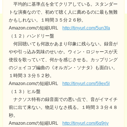
平均的に基準点を全てクリアしている。スタンダー
トな演奏なので、初めて聴く人に薦めるのに最も無難
かもしれない。１時間３５分２６秒。
Amazon.comの短縮URL
http://tinyurl.com/5un3fa
（１２）ハンドリー盤
何回聴いても何故かあまり印象に残らない。録音が
やや引っ込み気味のせいか。ウィン・ロジャースが天
使役を歌っていて、何かを感じさせる。カップリング
のジェイコブ編曲の《オルガン・ソナタ》も面白い。
１時間３３分５２秒。
Amazon.comの短縮URL
http://tinyurl.com/59ex5l
（１３）ヒル盤
ナクソス特有の録音面での悪い点で、音がイマイチ
前に出て来ない。物足りなさ残る。１時間３３分４８
秒。
Amazon.comの短縮URL
http://tinyurl.com/6q9rjv