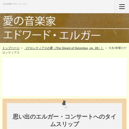
大友/東響のゲロンティアス
ホーム
RSS購読
サイトマップ
トップページ
＞
《ゲロンティアスの夢（The Dream of Gerontius, op. 38）》
＞ 大友/東響のゲ
ロンティアス
思い出のエルガー・コンサートへのタイ
ムスリップ