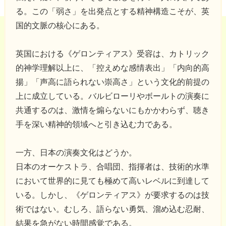
る。この「弱さ」を出発点とする精神構造こそが、英
国的文脈の核心にある。
英国における《ゲロンティアス》受容は、カトリック
的神学理解以上に、「控えめな感情表出」「内向的高
揚」「声高に語られない崇高さ」という文化的前提の
上に成立している。バルビローリやボールトの演奏に
共通するのは、激情を煽らないにもかかわらず、聴き
手を深い精神的領域へと引き込む力である。
一方、日本の演奏文化はどうか。
日本のオーケストラ、合唱団、指揮者は、技術的水準
において世界的に見ても極めて高いレベルに到達して
いる。しかし、《ゲロンティアス》が要求するのは技
術ではない。むしろ、語らない勇気、溜め込む忍耐、
結果を急がない時間感覚である。