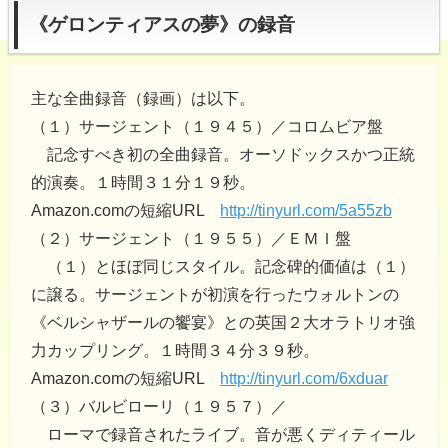
《ゲロンティアスの夢》の録音
主な全曲録音（録画）は以下。
（１）サージェント（１９４５）／コロムビア盤
記念すべき初の全曲録音。オーソドックスかつ正統
的演奏。１時間３１分１９秒。
Amazon.comの短縮URL
http://tinyurl.com/5a55zb
（２）サージェント（１９５５）／ＥＭＩ盤
（１）とほぼ同じスタイル。記念碑的価値は（１）
に譲る。サージェントが初演を行ったウォルトンの
《ベルシャザールの饗宴》との英国２大オラトリオ強
力カップリング。１時間３４分３９秒。
Amazon.comの短縮URL
http://tinyurl.com/6xduar
（３）バルビローリ（１９５７）／
ローマで録音されたライブ。音が悪くディティール