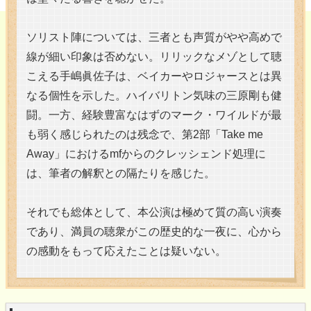
ソリスト陣については、三者とも声質がやや高めで
線が細い印象は否めない。リリックなメゾとして聴
こえる手嶋眞佐子は、ベイカーやロジャースとは異
なる個性を示した。ハイバリトン気味の三原剛も健
闘。一方、経験豊富なはずのマーク・ワイルドが最
も弱く感じられたのは残念で、第2部「Take me
Away」におけるmfからのクレッシェンド処理に
は、筆者の解釈との隔たりを感じた。
それでも総体として、本公演は極めて質の高い演奏
であり、満員の聴衆がこの歴史的な一夜に、心から
の感動をもって応えたことは疑いない。