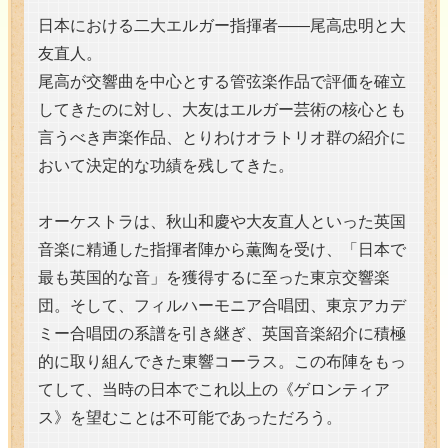
日本における二大エルガー指揮者――尾高忠明と大
友直人。
尾高が交響曲を中心とする管弦楽作品で評価を確立
してきたのに対し、大友はエルガー芸術の核心とも
言うべき声楽作品、とりわけオラトリオ群の紹介に
おいて決定的な功績を残してきた。
オーケストラは、秋山和慶や大友直人といった英国
音楽に精通した指揮者陣から薫陶を受け、「日本で
最も英国的な音」を獲得するに至った東京交響楽
団。そして、フィルハーモニア合唱団、東京アカデ
ミー合唱団の系譜を引き継ぎ、英国音楽紹介に積極
的に取り組んできた東響コーラス。この布陣をもっ
てして、当時の日本でこれ以上の《ゲロンティア
ス》を望むことは不可能であっただろう。